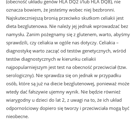
(obecność układu genów HLA DQ2 i/lub HLA DQ8), nie
oznacza bowiem, że jesteśmy wobec niej bezbronni.
Najskuteczniejszą bronią przeciwko skutkom celiakii jest
dieta bezglutenowa. Nie należy jej jednak wprowadzać bez
namysłu. Zanim pożegnamy się z glutenem, warto, abyśmy
sprawdzili, czy celiakia w ogóle nas dotyczy. Celiakia –
diagnostykę warto zacząć od testów genetycznych, wśród
testów diagnostycznych w kierunku celiakii
najpopularniejszym jest test na obecność przeciwciał (tzw.
serologiczny). Nie sprawdza się on jednak w przypadku
osób, które są już na diecie bezglutenowej, ponieważ może
wtedy dać fałszywie ujemny wynik. Nie będzie również
wiarygodny u dzieci do lat 2, z uwagi na to, że ich układ
odpornościowy dopiero się tworzy i przeciwciała mogą być
nieobecne.