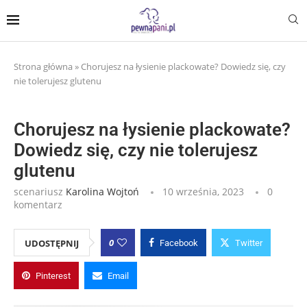
Strona główna
»
Chorujesz na łysienie plackowate? Dowiedz się, czy
nie tolerujesz glutenu
Chorujesz na łysienie plackowate?
Dowiedz się, czy nie tolerujesz
glutenu
scenariusz
Karolina Wojtoń
10 września, 2023
0
komentarz
0
UDOSTĘPNIJ
Facebook
Twitter
Pinterest
Email