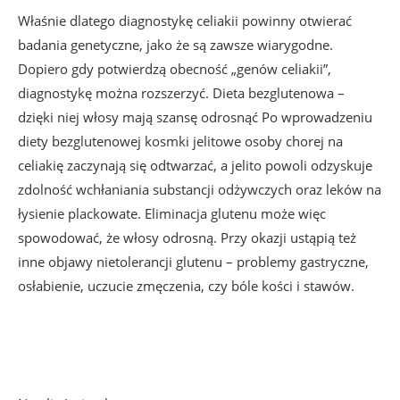
Właśnie dlatego diagnostykę celiakii powinny otwierać
badania genetyczne, jako że są zawsze wiarygodne.
Dopiero gdy potwierdzą obecność „genów celiakii”,
diagnostykę można rozszerzyć. Dieta bezglutenowa –
dzięki niej włosy mają szansę odrosnąć Po wprowadzeniu
diety bezglutenowej kosmki jelitowe osoby chorej na
celiakię zaczynają się odtwarzać, a jelito powoli odzyskuje
zdolność wchłaniania substancji odżywczych oraz leków na
łysienie plackowate. Eliminacja glutenu może więc
spowodować, że włosy odrosną. Przy okazji ustąpią też
inne objawy nietolerancji glutenu – problemy gastryczne,
osłabienie, uczucie zmęczenia, czy bóle kości i stawów.