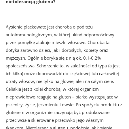
nietolerancją glutenu?
Åysienie plackowate jest chorobą o podłożu
autoimmunologicznym, w której układ odpornościowy
przez pomyłkę atakuje mieszki włosowe. Choroba ta
dotyka zarówno dzieci, jak i dorosłych, kobiety oraz
mężczyzn. Ogólnie boryka się z nią ok. 0,1-0,2%
społeczeństwa. Schorzenie to, w zależności od typu (a jest
ich kilka) może doprowadzić do częściowej lub całkowitej
utraty włosów, nie tylko na głowie, ale i na całym ciele.
Celiakia jest z kolei chorobą, w której organizm
nieprawidłowo reaguje na gluten – białko występujące w
pszenicy, życie, jęczmieniu i owsie. Po spożyciu produktu z
glutenem w organizmie zaczynają być produkowane
przeciwciała skierowane przeciwko jego własnym
tkankom. Nietolerancja glutenu, podobnie jak łysienie