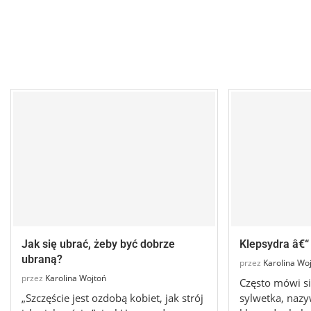
Jak się ubrać, żeby być dobrze
Klepsydra â€“
ubraną?
przez
Karolina Wo
przez
Karolina Wojtoń
Często mówi si
„Szczęście jest ozdobą kobiet, jak strój
sylwetka, naz