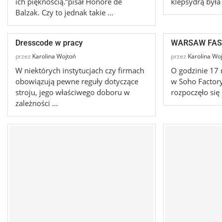
ich pięknością.”pisał Honore de
klepsydrą był
Balzak. Czy to jednak takie …
Dresscode w pracy
WARSAW FAS
przez
Karolina Wojtoń
przez
Karolina Wo
W niektórych instytucjach czy firmach
O godzinie 17 
obowiązują pewne reguły dotyczące
w Soho Factory
stroju, jego właściwego doboru w
rozpoczęło się
zależności …