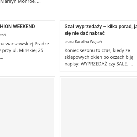
a Marilyn Monroe, …
HION WEEKEND
Szał wyprzedaży – kilka porad, j
się nie dać nabrać
jtoń
przez
Karolina Wojtoń
na warszawskiej Pradze
 przy ul. Mińskiej 25
Koniec sezonu to czas, kiedy ze
 …
sklepowych okien po oczach biją
napisy: WYPRZEDAŻ czy SALE. …