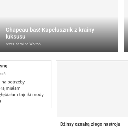
Chapeau bas! Kapelusznik z krainy
luksusu
przez
Karolina Wojtoń
osnę
jtoń
u na potrzeby
tórą miałam
łębiałam tajniki mody
ą …
Dżinsy oznaką złego nastroju