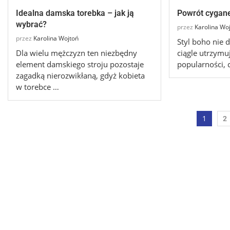
Idealna damska torebka – jak ją
Powrót cygane
wybrać?
przez
Karolina Wo
przez
Karolina Wojtoń
Styl boho nie 
Dla wielu mężczyzn ten niezbędny
ciągle utrzymuj
element damskiego stroju pozostaje
popularności, 
zagadką nierozwikłaną, gdyż kobieta
w torebce …
1
2