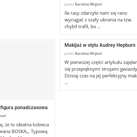
przez
Karolina Wojtoń
Ile razy zdarzyło nam się rano
wyciągać z szafy ubrania na tzw.
chybił trafił, bo …
Makijaż w stylu Audrey Hepburn
przez
Karolina Wojtoń
W pierwszej części artykułu zajęł
się przepięknymi strojami gwiazdy
Dzisiaj czas na jej perfekcyjny mak
…
 figura ponadczasowa
jtoń
ę, że to idealna kobieca
ywana BOSKÄ„. Typową