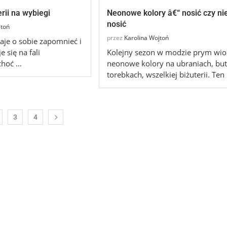
rii na wybiegi
Neonowe kolory â€“ nosić czy ni
nosić
jtoń
przez
Karolina Wojtoń
daje o sobie zapomnieć i
e się na fali
Kolejny sezon w modzie prym wi
choć …
neonowe kolory na ubraniach, but
torebkach, wszelkiej biżuterii. Ten
3
4