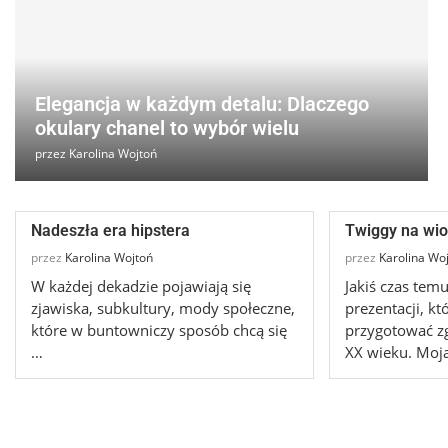
Elegancja w każdym detalu: Dlaczego
okulary chanel to wybór wielu
przez
Karolina Wojtoń
Nadeszła era hipstera
Twiggy na wi
przez
Karolina Wojtoń
przez
Karolina Wo
W każdej dekadzie pojawiają się
Jakiś czas tem
zjawiska, subkultury, mody społeczne,
prezentacji, k
które w buntowniczy sposób chcą się
przygotować zg
…
XX wieku. Moj