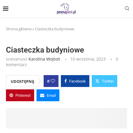
Strona główna
»
Ciasteczka budyniowe
Ciasteczka budyniowe
scenariusz
Karolina Wojtoń
10 września, 2023
0
komentarz
0
UDOSTĘPNIJ
Facebook
Twitter
Pinterest
Email