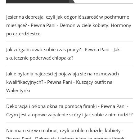
Jesienna depresja, czyli jak odgonić szarość w pochmurne
miesiące? - Pewna Pani
-
Demon w ciele kobiety: Hormony
po czterdziestce
Jak zorganizować sobie czas pracy? - Pewna Pani
-
Jak
skutecznie poderwać chłopaka?
Jakie pytania najczęściej pojawiają się na rozmowach
kwalifikacyjnych? - Pewna Pani
-
Kuszący outfit na
Walentynki
Dekoracja i osłona okna za pomocą firanki - Pewna Pani
-
Czym jest atopowe zapalenie skóry i jak sobie z nim radzić?
Nie mam się w co ubrać, czyli problem każdej kobiety -
Pewna Pani
-
Dekoracja i osłona okna za pomocą firanki