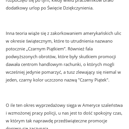
rozpoczęło się po tym, kiedy wielu pracowników brało
dodatkowy urlop po Święcie Dziękczynienia.
Inna teoria wiąże się z zakorkowaniem amerykańskich ulic
w okresie świątecznym, które to utrudnienia nazwano
potocznie „Czarnym Piątkiem”. Również fala
podwyższonych obrotów, które były skutkiem promocji
dawała centrom handlowym rachunki, o których mogli
wcześniej jedynie pomarzyć, a tusz zlewający się niemal w
jeden, czarny kolor uczczono nazwą "Czarny Piątek".
O ile ten okres wyprzedażowy sięga w Ameryce szaleństwa
i wzmożonej pracy policji, u nas jest to dość spokojny czas,
w którym tak naprawdę przedświąteczne promocje
dopiero się zaczynają.