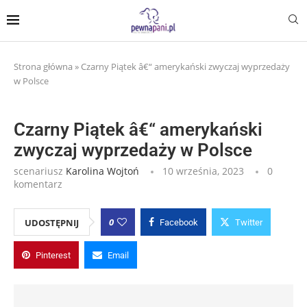
Strona główna
»
Czarny Piątek â€“ amerykański zwyczaj wyprzedaży
w Polsce
Czarny Piątek â€“ amerykański
zwyczaj wyprzedaży w Polsce
scenariusz
Karolina Wojtoń
10 września, 2023
0
komentarz
0
UDOSTĘPNIJ
Facebook
Twitter
Pinterest
Email