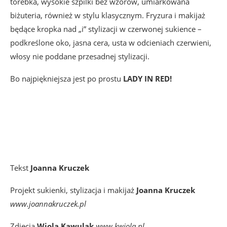
torebka, wysokie szpilki bez wzorów, umiarkowana
biżuteria, również w stylu klasycznym. Fryzura i makijaż
będące kropka nad „i” stylizacji w czerwonej sukience –
podkreślone oko, jasna cera, usta w odcieniach czerwieni,
włosy nie poddane przesadnej stylizacji.
Bo najpiękniejsza jest po prostu
LADY IN RED!
Tekst
Joanna Kruczek
Projekt sukienki, stylizacja i makijaż
Joanna Kruczek
www.joannakruczek.pl
Zdjęcia
Wiola Kawulak
www.kwiola.pl