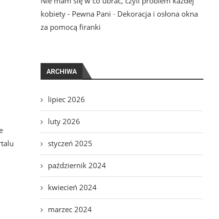
Nie mam się w co ubrać, czyli problem każdej
kobiety - Pewna Pani
-
Dekoracja i osłona okna
za pomocą firanki
ARCHIWA
lipiec 2026
luty 2026
e
talu
styczeń 2025
październik 2024
kwiecień 2024
marzec 2024