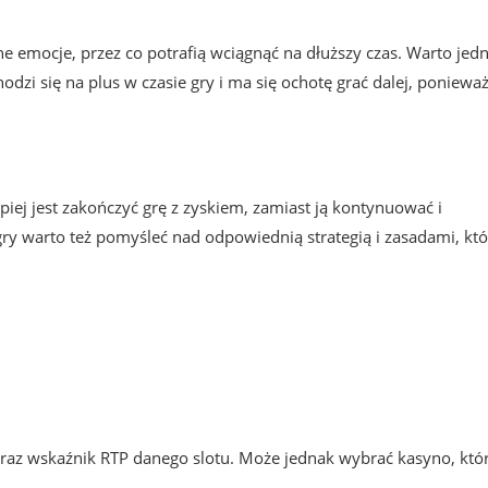
emocje, przez co potrafią wciągnąć na dłuższy czas. Warto jed
zi się na plus w czasie gry i ma się ochotę grać dalej, poniewa
epiej jest zakończyć grę z zyskiem, zamiast ją kontynuować i
ry warto też pomyśleć nad odpowiednią strategią i zasadami, kt
az wskaźnik RTP danego slotu. Może jednak wybrać kasyno, któ