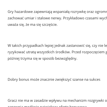
Gry hazardowe zapewniają wspaniałą rozrywkę oraz ogromne 
zachować umiar i stalowe nerwy. Przykładowo czasami wychod
uważa się, że ma się szczęście.
W takich przypadkach lepiej jednak zastanowić się, czy nie l
ryzykować utratą wszystkich środków. Przed rozpoczęciem g
później trzyma się w sposób bezwzględny.
Dobry bonus może znacznie zwiększyć szanse na sukces
Gracz nie ma w zasadzie wpływu na mechanizm rozgrywki or
zapewnia możliwie największą ofertę bonusową.