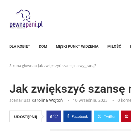
DLA KOBIET
DOM
MĘSKI PUNKT WIDZENIA
MIŁOŚĆ
Strona główna
»
Jak zwiększyć szansę na wygraną?
Jak zwiększyć szansę 
scenariusz
Karolina Wojtoń
10 września, 2023
0 kome
0
UDOSTĘPNIJ
Facebook
Twitter