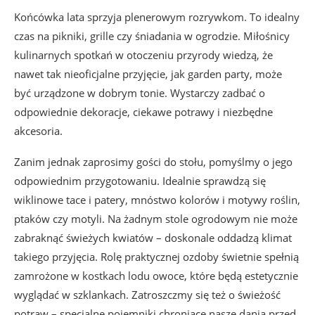
Końcówka lata sprzyja plenerowym rozrywkom. To idealny
czas na pikniki, grille czy śniadania w ogrodzie. Miłośnicy
kulinarnych spotkań w otoczeniu przyrody wiedzą, że
nawet tak nieoficjalne przyjęcie, jak garden party, może
być urządzone w dobrym tonie. Wystarczy zadbać o
odpowiednie dekoracje, ciekawe potrawy i niezbędne
akcesoria.
Zanim jednak zaprosimy gości do stołu, pomyślmy o jego
odpowiednim przygotowaniu. Idealnie sprawdzą się
wiklinowe tace i patery, mnóstwo kolorów i motywy roślin,
ptaków czy motyli. Na żadnym stole ogrodowym nie może
zabraknąć świeżych kwiatów – doskonale oddadzą klimat
takiego przyjęcia. Rolę praktycznej ozdoby świetnie spełnią
zamrożone w kostkach lodu owoce, które będą estetycznie
wyglądać w szklankach. Zatroszczmy się też o świeżość
potraw – specjalne pojemniki chroniące nasze dania przed