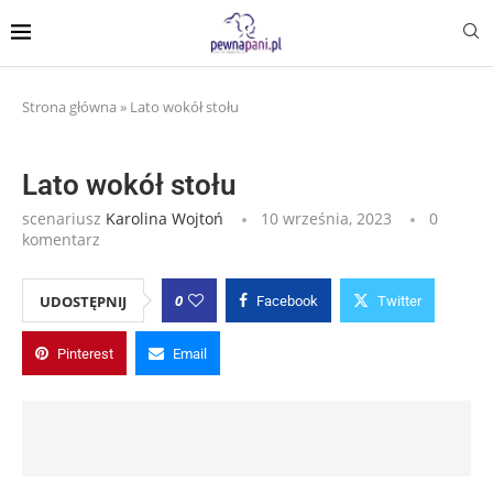
Strona główna
»
Lato wokół stołu
Lato wokół stołu
scenariusz
Karolina Wojtoń
10 września, 2023
0
komentarz
0
UDOSTĘPNIJ
Facebook
Twitter
Pinterest
Email