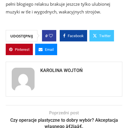
pełni błogiego relaksu brakuje jeszcze tylko ulubionej
muzyki w tle i wygodnych, wakacyjnych strojów.
0
UDOSTĘPNIJ
Facebook
Twitter
Pinterest
Email
KAROLINA WOJTOŃ
Poprzedni post
Czy operacje plastyczne to dobry wybór? Akceptacja
własnego â€žjaâ€.