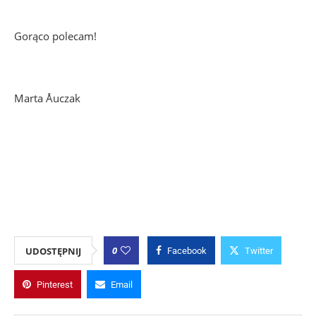
Gorąco polecam!
Marta Åuczak
0
UDOSTĘPNIJ
Facebook
Twitter
Pinterest
Email