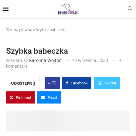
Strona główna
»
Szybka babeczka
Szybka babeczka
scenariusz
Karolina Wojtoń
10 września, 2023
0
komentarz
0
UDOSTĘPNIJ
Facebook
Twitter
Pinterest
Email