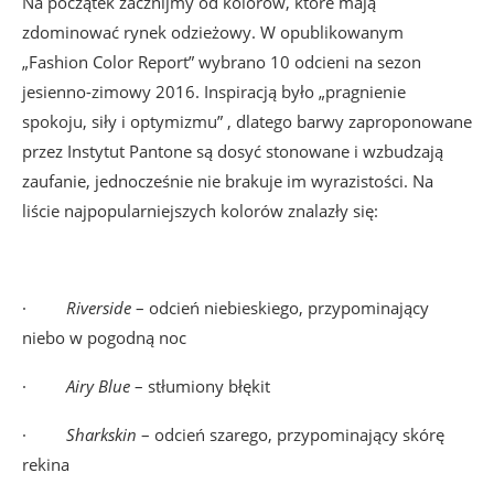
Na początek zacznijmy od kolorów, które mają
zdominować rynek odzieżowy. W opublikowanym
„Fashion Color Report” wybrano 10 odcieni na sezon
jesienno-zimowy 2016. Inspiracją było „pragnienie
spokoju, siły i optymizmu” , dlatego barwy zaproponowane
przez Instytut Pantone są dosyć stonowane i wzbudzają
zaufanie, jednocześnie nie brakuje im wyrazistości. Na
liście najpopularniejszych kolorów znalazły się:
·
Riverside
– odcień niebieskiego, przypominający
niebo w pogodną noc
·
Airy
Blue
– stłumiony błękit
·
Sharkskin
– odcień szarego, przypominający skórę
rekina