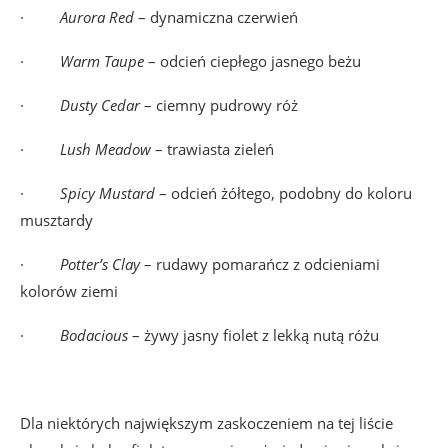
·
Aurora
Red
– dynamiczna czerwień
·
Warm
Taupe
– odcień ciepłego jasnego beżu
·
Dusty
Cedar
– ciemny pudrowy róż
·
Lush
Meadow
– trawiasta zieleń
·
Spicy
Mustard
– odcień żółtego, podobny do koloru
musztardy
·
Potter’s
Clay
– rudawy pomarańcz z odcieniami
kolorów ziemi
·
Bodacious
– żywy jasny fiolet z lekką nutą różu
Dla niektórych największym zaskoczeniem na tej liście