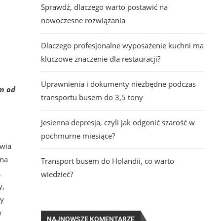
Sprawdź, dlaczego warto postawić na
nowoczesne rozwiązania
Dlaczego profesjonalne wyposażenie kuchni ma
kluczowe znaczenie dla restauracji?
Uprawnienia i dokumenty niezbędne podczas
em od
transportu busem do 3,5 tony
Jesienna depresja, czyli jak odgonić szarość w
pochmurne miesiące?
awia
zna
Transport busem do Holandii, co warto
.
wiedzieć?
y,
cy
w
NAJNOWSZE KOMENTARZE