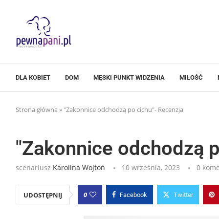
DLA KOBIET
DOM
MĘSKI PUNKT WIDZENIA
MIŁOŚĆ
Strona główna
»
"Zakonnice odchodzą po cichu"- Recenzja
"Zakonnice odchodzą p
scenariusz
Karolina Wojtoń
10 września, 2023
0 kome
0
UDOSTĘPNIJ
Facebook
Twitter