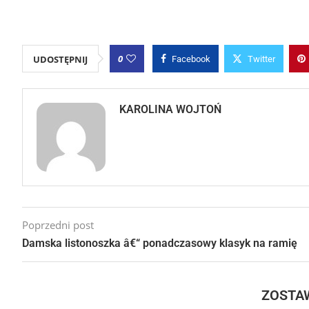
0
UDOSTĘPNIJ
Facebook
Twitter
KAROLINA WOJTOŃ
Poprzedni post
Damska listonoszka â€“ ponadczasowy klasyk na ramię
ZOSTA