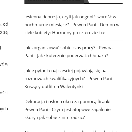
Jesienna depresja, czyli jak odgonić szarość w
, od
pochmurne miesiące? - Pewna Pani
-
Demon w
o są
ciele kobiety: Hormony po czterdziestce
Jak zorganizować sobie czas pracy? - Pewna
d
Pani
-
Jak skutecznie poderwać chłopaka?
yć w
Jakie pytania najczęściej pojawiają się na
rozmowach kwalifikacyjnych? - Pewna Pani
-
Kuszący outfit na Walentynki
ości
Dekoracja i osłona okna za pomocą firanki -
nych
Pewna Pani
-
Czym jest atopowe zapalenie
skóry i jak sobie z nim radzić?