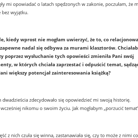
częły mi opowiadać o latach spędzonych w zakonie, poczułam, że 
e bez wyjątku.
e, kiedy wprost nie mogłam uwierzyć, że to, co relacjonow
, zapewne nadal się odbywa za murami klasztorów. Chciała
czy poprzez wysłuchanie tych opowieści zmieniła Pani swój
nty, w których chciała zaprzestać i odpuścić temat, sądząc
Pani większy potencjał zainteresowania książką?
h dwadzieścia zdecydowało się opowiedzieć mi swoją historię.
y wcześniej nikomu o swoim życiu. Jak mogłabym „porzucić temat
ęść z nich czuła się winna, zastanawiała się, czy to może z nimi c