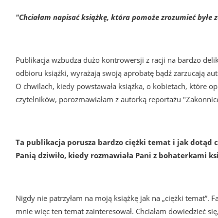
"Chciałam napisać książkę, kt
óra pomoże zrozumieć byłe 
Publikacja wzbudza dużo kontrowersji z racji na bardzo delik
odbioru książki, wyrażają swoją aprobatę bądź zarzucają au
O chwilach, kiedy powstawała książka, o kobietach, które opo
czytelników, porozmawiałam z autorką reportażu "Zakonni
Ta publikacja porusza bardzo ciężki temat i jak dotąd 
Panią dziwiło, kiedy rozmawiała Pani z bohaterkami ks
Nigdy nie patrzyłam na moją książkę jak na „ciężki temat”. Fa
mnie więc ten temat zainteresował. Chciałam dowiedzieć się, 