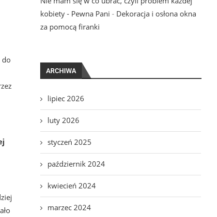
Nie mam się w co ubrać, czyli problem każdej
kobiety - Pewna Pani
-
Dekoracja i osłona okna
za pomocą firanki
o do
ARCHIWA
rzez
lipiec 2026
luty 2026
ej
styczeń 2025
październik 2024
kwiecień 2024
ziej
marzec 2024
wało