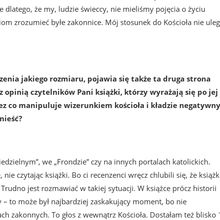
 dlatego, że my, ludzie świeccy, nie mieliśmy pojęcia o życiu
iom zrozumieć byłe zakonnice. Mój stosunek do Kościoła nie uleg
zenia jakiego rozmiaru, pojawia się także ta druga strona
 opinią czytelników Pani książki, którzy wyrażają się po jej
rzez co manipuluje wizerunkiem kościoła i kładzie negatywn
nieść?
iedzielnym”, we „Frondzie” czy na innych portalach katolickich.
e czytając książki. Bo ci recenzenci wręcz chlubili się, że książk
. Trudno jest rozmawiać w takiej sytuacji. W książce prócz historii
 – to może był najbardziej zaskakujący moment, bo nie
rach zakonnych. To głos z wewnątrz Kościoła. Dostałam też blisko