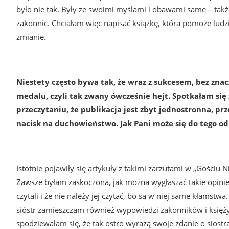
było nie tak. Były ze swoimi myślami i obawami same – także
zakonnic. Chciałam więc napisać książkę, która pomoże ludz
zmianie.
Niestety często bywa tak, że wraz z sukcesem, bez znac
medalu, czyli tak zwany ówcześnie hejt. Spotkałam się z
przeczytaniu, że publikacja jest zbyt jednostronna, p
nacisk na duchowieństwo. Jak Pani może się do tego od
Istotnie pojawiły się artykuły z takimi zarzutami w „Gościu N
Zawsze byłam zaskoczona, jak można wygłaszać takie opinie, ni
czytali i że nie należy jej czytać, bo są w niej same kłamstwa
sióstr zamieszczam również wypowiedzi zakonników i księży
spodziewałam się, że tak ostro wyrażą swoje zdanie o siost