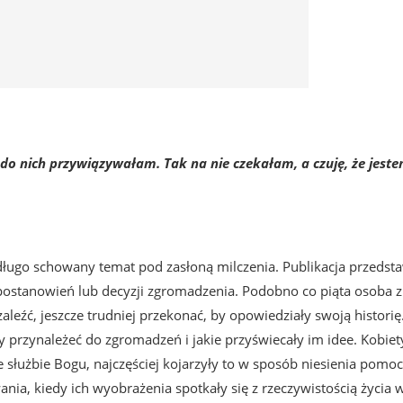
 do nich przywiązywałam. Tak na nie czekałam, a czuję, że jest
ługo schowany temat pod zasłoną milczenia. Publikacja przedst
h postanowień lub decyzji zgromadzenia. Podobno co piąta osoba 
zaleźć, jeszcze trudniej przekonać, by opowiedziały swoją historię
ły przynależeć do zgromadzeń i jakie przyświecały im idee.
Kobiet
e służbie Bogu, najczęściej kojarzyły to w sposób niesienia pomo
nia, kiedy ich wyobrażenia spotkały się z rzeczywistością życia 