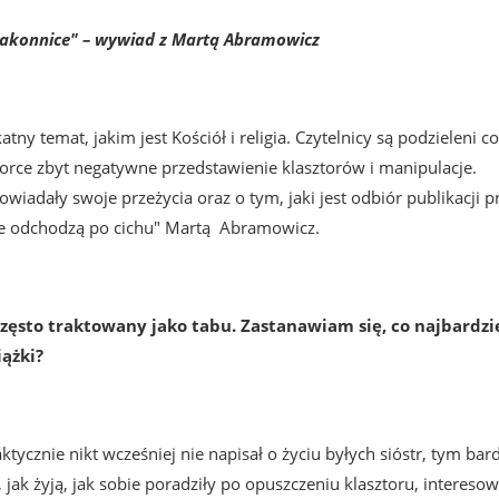
zakonnice" – wywiad z Martą Abramowicz
atny temat, jakim jest Kości
ół i religia. Czytelnicy są podzieleni c
torce zbyt negatywne przedstawienie klasztorów i manipulacje.
wiadały swoje przeżycia oraz o tym, jaki jest odbiór publikacji p
ce odchodzą po cichu" Martą Abramowicz.
często traktowany jako tabu. Zastanawiam się, co najbardzi
iążki?
ktycznie nikt wcześniej nie napisał o życiu byłych sióstr, tym bard
jak żyją, jak sobie poradziły po opuszczeniu klasztoru, intereso