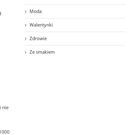
Moda
ł
Walentynki
Zdrowie
Ze smakiem
y
i nie
 1000