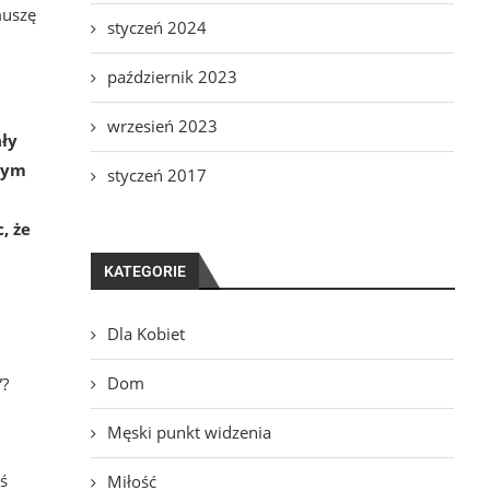
muszę
styczeń 2024
październik 2023
wrzesień 2023
ały
bym
styczeń 2017
, że
KATEGORIE
Dla Kobiet
Dom
”?
Męski punkt widzenia
oś
Miłość