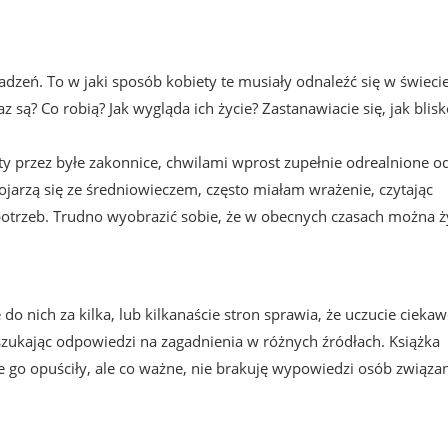
dzeń. To w jaki sposób kobiety te musiały odnaleźć się w świecie
z są? Co robią? Jak wygląda ich życie? Zastanawiacie się, jak blisk
 przez byłe zakonnice, chwilami wprost zupełnie odrealnione o
jarzą się ze średniowieczem, często miałam wrażenie, czytając
otrzeb. Trudno wyobrazić sobie, że w obecnych czasach można ż
 do nich za kilka, lub kilkanaście stron sprawia, że uczucie ciekaw
 szukając odpowiedzi na zagadnienia w różnych źródłach. Książka
e go opuściły, ale co ważne, nie brakuję wypowiedzi osób związa