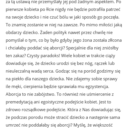
za tą ustawą nie przemyślały jej pod żadnym aspektem. Po
pierwsze kobieta po łłcie nigdy nie będzie potrafiła patrzeć
na swoje dziecko i nie czuć bólu w jaki sposób go poczęła.
To znamię zostanie w niej na zawsze. Po mimo miłości jaką
obdarzy dziecko. Żaden polityk nawet przez chwilę nie
pomyślał o tym, co by było gdyby jego żona została złłcona
i chciałaby poddać się aborcji? Specjalnie dla niej zniósłby
ten zakaz? Czysty paradoks! Wiele kobiet w trakcie ciąży
dowiaduje się, że dziecko urodzi się bez nóg, rączek lub
nieuleczalną wadą serca. Godząc się na poród godzimy się
na piekło dla naszego dziecka. Nie zdajemy sobie sprawy
ile męki, cierpienia będzie sprawiała mu egzystencja.
Aborcja to nie zabójstwo. To również nie uśmiercenie z
premedytacją ani egoistyczne podejście kobiet. Jest to
zdrowo rozsądkowe podejście. Która z Nas dowiadując się,
że podczas porodu może stracić dziecko a następnie sama
umrzeć nie poddałaby się aborcji? Myślę, że większość