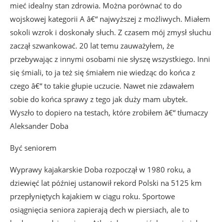
mieć idealny stan zdrowia. Można porównać to do
wojskowej kategorii A â€“ najwyższej z możliwych. Miałem
sokoli wzrok i doskonały słuch. Z czasem mój zmysł słuchu
zaczął szwankować. 20 lat temu zauważyłem, że
przebywając z innymi osobami nie słyszę wszystkiego. Inni
się śmiali, to ja też się śmiałem nie wiedząc do końca z
czego â€“ to takie głupie uczucie. Nawet nie zdawałem
sobie do końca sprawy z tego jak duży mam ubytek.
Wyszło to dopiero na testach, które zrobiłem â€“ tłumaczy
Aleksander Doba
Być seniorem
Wyprawy kajakarskie Doba rozpoczął w 1980 roku, a
dziewięć lat później ustanowił rekord Polski na 5125 km
przepłyniętych kajakiem w ciągu roku. Sportowe
osiągnięcia seniora zapierają dech w piersiach, ale to