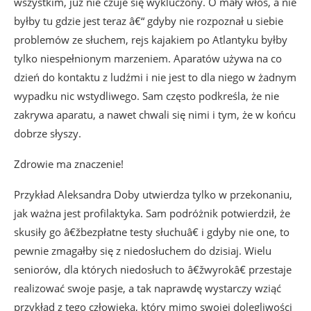
wszystkim, już nie czuje się wykluczony. O mały włos, a nie
byłby tu gdzie jest teraz â€“ gdyby nie rozpoznał u siebie
problemów ze słuchem, rejs kajakiem po Atlantyku byłby
tylko niespełnionym marzeniem. Aparatów używa na co
dzień do kontaktu z ludźmi i nie jest to dla niego w żadnym
wypadku nic wstydliwego. Sam często podkreśla, że nie
zakrywa aparatu, a nawet chwali się nimi i tym, że w końcu
dobrze słyszy.
Zdrowie ma znaczenie!
Przykład Aleksandra Doby utwierdza tylko w przekonaniu,
jak ważna jest profilaktyka. Sam podróżnik potwierdził, że
skusiły go â€žbezpłatne testy słuchuâ€ i gdyby nie one, to
pewnie zmagałby się z niedosłuchem do dzisiaj. Wielu
seniorów, dla których niedosłuch to â€žwyrokâ€ przestaje
realizować swoje pasje, a tak naprawdę wystarczy wziąć
przykład z tego człowieka, który mimo swojej dolegliwości