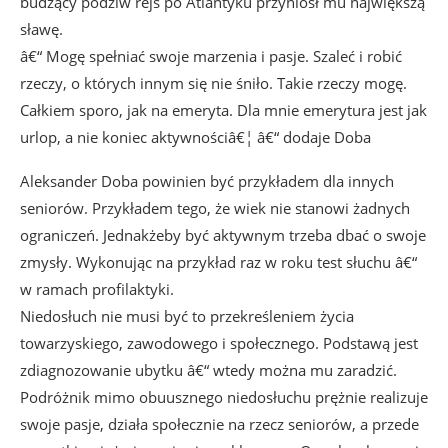
budzący podziw rejs po Atlantyku przyniósł mu największą
sławę.
â€“ Mogę spełniać swoje marzenia i pasje. Szaleć i robić
rzeczy, o których innym się nie śniło. Takie rzeczy mogę.
Całkiem sporo, jak na emeryta. Dla mnie emerytura jest jak
urlop, a nie koniec aktywnościâ€¦ â€“ dodaje Doba
Aleksander Doba powinien być przykładem dla innych
seniorów. Przykładem tego, że wiek nie stanowi żadnych
ograniczeń. Jednakżeby być aktywnym trzeba dbać o swoje
zmysły. Wykonując na przykład raz w roku test słuchu â€“
w ramach profilaktyki.
Niedosłuch nie musi być to przekreśleniem życia
towarzyskiego, zawodowego i społecznego. Podstawą jest
zdiagnozowanie ubytku â€“ wtedy można mu zaradzić.
Podróżnik mimo obuusznego niedosłuchu prężnie realizuje
swoje pasje, działa społecznie na rzecz seniorów, a przede