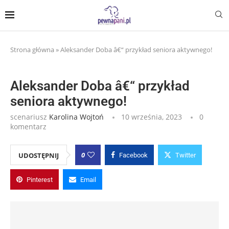
Strona główna
»
Aleksander Doba â€“ przykład seniora aktywnego!
Aleksander Doba â€“ przykład
seniora aktywnego!
scenariusz
Karolina Wojtoń
10 września, 2023
0
komentarz
0
UDOSTĘPNIJ
Facebook
Twitter
Pinterest
Email