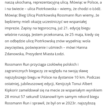
naszą ukochaną, reprezentacyjną ulicą. Mówiąc w Polsce, a
i na świecie – ulica Piotrkowska – wiemy, że chodzi o Łódź.
Mówiąc Bieg Ulicą Piotrkowską Rossmann Run wiemy, że
będziemy mieli okazję uczestniczyć we wspaniałej
imprezie. Zapisy na tegoroczną, już 21. edycję biegu
właśnie ruszają. Jestem przekonana, że 25 maja, kiedy się
on odbędzie ulicę Piotrkowską znów wypełnią: wola
zwycięstwa, poświęcenie i uśmiech – mówi Hanna
Zdanowska, Prezydent Miasta Łodzi.
Rossmann Run przyciąga czołówkę polskich i
zagranicznych biegaczy ze względu na swoją sławę
najszybszego biegu w Polsce na dystansie 10 km. Podczas
ostatniej, jubileuszowej edycji, Kenijczyk Tonui Albert
Kipkorir zameldował się na mecie ze wspaniałym wynikiem
28 minut 57 sekund! Ustanowił tym samym rekord biegu
Rossmann Run i sprawił, że był on w 2023r. najszybszą