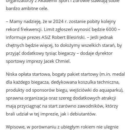
organizatorzy z Akademii Sport i Zdrowie stawiają sobie
bardzo ambitne cele.
– Mamy nadzieję, że w 2024 r. zostanie pobity kolejny
rekord frekwencji. Limit zgłoszeń wynosić będzie 6000 –
informuje prezes ASiZ Robert Blesiński. – Jeśli jednak
chętnych będzie więcej, to dołożymy wszelkich starań, by
przyjąć dodatkowy tysiąc biegaczy – dodaje dyrektor
sportowy imprezy Jacek Chmiel.
Niska opłata startowa, bogaty pakiet startowy (m.in. medal
dla każdego biegacza, dedykowana koszulka techniczna,
produkty od sponsorów biegu, wejściówki do aquaparku),
sprawna organizacja oraz szereg dodatkowych atrakcji
mają przyciągnąć na start zarówno zawodników, którzy
brali udział w tej imprezie, jak i debiutantów.
Wpisowe, w porównaniu z ubiegłym rokiem nie ulegnie