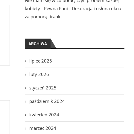
Nie mam się w co ubrać, czyli problem każdej
kobiety - Pewna Pani
-
Dekoracja i osłona okna
za pomocą firanki
ARCHIWA
lipiec 2026
luty 2026
styczeń 2025
październik 2024
kwiecień 2024
marzec 2024