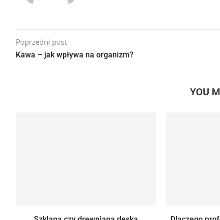
Poprzedni post
Kawa – jak wpływa na organizm?
YOU M
Szklana czy drewniana deska
Dlaczego pro