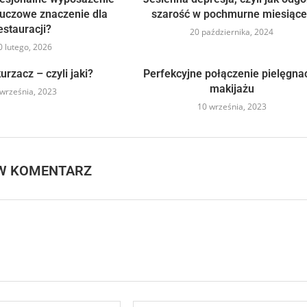
luczowe znaczenie dla
szarość w pochmurne miesiące
estauracji?
20 października, 2024
0 lutego, 2026
urzacz – czyli jaki?
Perfekcyjne połączenie pielęgnacj
makijażu
września, 2023
10 września, 2023
W KOMENTARZ