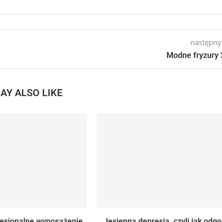
następny
Modne fryzury
AY ALSO LIKE
fesjonalne wyposażenie
Jesienna depresja, czyli jak odgo