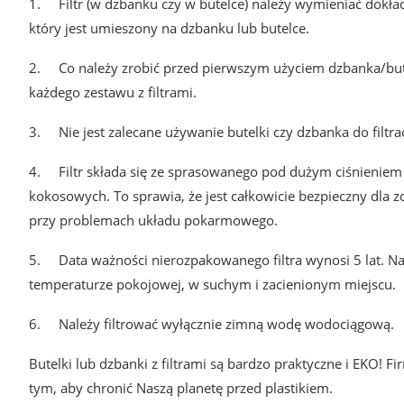
1.
Filtr (w dzbanku czy w butelce) należy wymieniać dokła
który jest umieszony na dzbanku lub butelce.
2. Co należy zrobić przed pierwszym użyciem dzbanka/butelki
każdego zestawu z filtrami.
3.
Nie jest zalecane używanie butelki czy dzbanka do fil
4.
Filtr składa się ze sprasowanego pod dużym ciśnienie
kokosowych. To sprawia, że jest całkowicie bezpieczny dla 
przy problemach układu pokarmowego.
5.
Data ważności nierozpakowanego filtra wynosi 5 lat. N
temperaturze pokojowej, w suchym i zacienionym miejscu.
6.
Należy filtrować wyłącznie zimną wodę wodociągową.
Butelki lub dzbanki z filtrami są bardzo praktyczne i EKO!
tym, aby chronić Naszą planetę przed plastikiem.