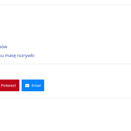
upów
cku masę rozrywki
Pinterest
Email