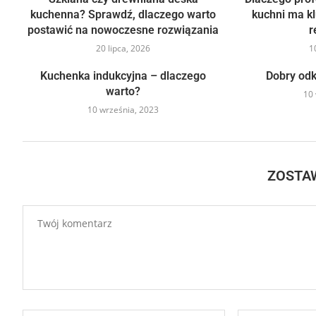
kuchenna? Sprawdź, dlaczego warto
kuchni ma k
postawić na nowoczesne rozwiązania
r
20 lipca, 2026
1
Kuchenka indukcyjna – dlaczego
Dobry odk
warto?
10 
10 września, 2023
ZOSTA