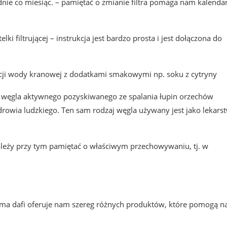
dnie co miesiąc. – pamiętać o zmianie filtra pomaga nam kalenda
 filtrującej – instrukcja jest bardzo prosta i jest dołączona do
tracji wody kranowej z dodatkami smakowymi np. soku z cytryny
m węgla aktywnego pozyskiwanego ze spalania łupin orzechów
zdrowia ludzkiego. Ten sam rodzaj węgla używany jest jako lekars
ależy przy tym pamiętać o właściwym przechowywaniu, tj. w
 Firma dafi oferuje nam szereg różnych produktów, które pomogą 