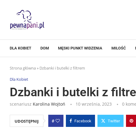
DLA KOBIET
DOM
MĘSKI PUNKT WIDZENIA
MIŁOŚĆ
Strona główna
»
Dzbanki i butelki z filtrem
Dla Kobiet
Dzbanki i butelki z filt
scenariusz
Karolina Wojtoń
10 września, 2023
0 kome
0
UDOSTĘPNIJ
Facebook
Twitter