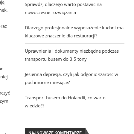
ają
Sprawdź, dlaczego warto postawić na
mek,
nowoczesne rozwiązania
oraz
Dlaczego profesjonalne wyposażenie kuchni ma
kluczowe znaczenie dla restauracji?
Uprawnienia i dokumenty niezbędne podczas
transportu busem do 3,5 tony
on
Jesienna depresja, czyli jak odgonić szarość w
niej
pochmurne miesiące?
aczyć
Transport busem do Holandii, co warto
szym
wiedzieć?
NAJNOWSZE KOMENTARZE