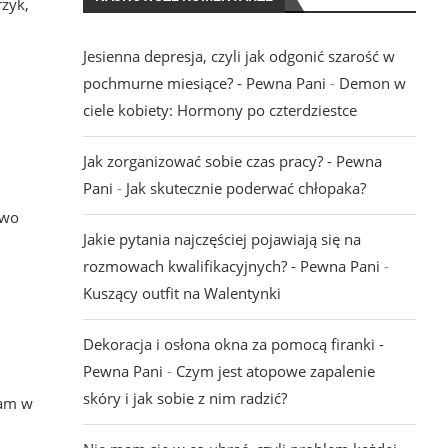
rzyk,
Jesienna depresja, czyli jak odgonić szarość w
pochmurne miesiące? - Pewna Pani
-
Demon w
ciele kobiety: Hormony po czterdziestce
Jak zorganizować sobie czas pracy? - Pewna
Pani
-
Jak skutecznie poderwać chłopaka?
two
Jakie pytania najczęściej pojawiają się na
rozmowach kwalifikacyjnych? - Pewna Pani
-
Kuszący outfit na Walentynki
Dekoracja i osłona okna za pomocą firanki -
Pewna Pani
-
Czym jest atopowe zapalenie
skóry i jak sobie z nim radzić?
nam w