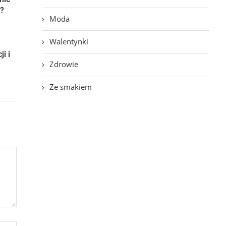
?
Moda
Walentynki
i i
Zdrowie
Ze smakiem