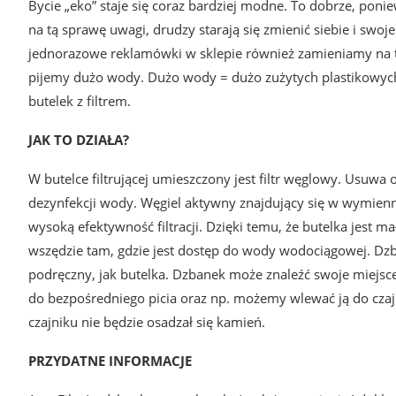
Bycie „eko” staje się coraz bardziej modne. To dobrze, ponie
na tą sprawę uwagi, drudzy starają się zmienić siebie i swoj
jednorazowe reklamówki w sklepie również zamieniamy na to
pijemy dużo wody. Dużo wody = dużo zużytych plastikowych 
butelek z filtrem.
JAK TO DZIAŁA?
W butelce filtrującej umieszczony jest filtr węglowy. Usuwa
dezynfekcji wody. Węgiel aktywny znajdujący się w wymienn
wysoką efektywność filtracji. Dzięki temu, że butelka jest m
wszędzie tam, gdzie jest dostęp do wody wodociągowej. Dzban
podręczny, jak butelka. Dzbanek może znaleźć swoje miejs
do bezpośredniego picia oraz np. możemy wlewać ją do cza
czajniku nie będzie osadzał się kamień.
PRZYDATNE INFORMACJE