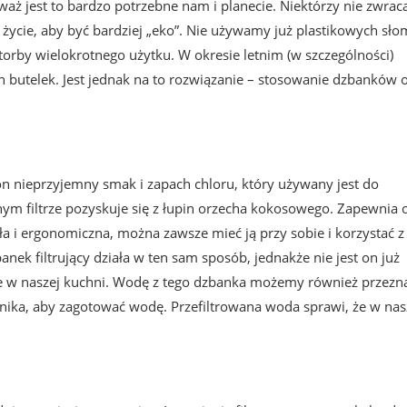
waż jest to bardzo potrzebne nam i planecie. Niektórzy nie zwrac
e życie, aby być bardziej „eko”. Nie używamy już plastikowych sło
rby wielokrotnego użytku. W okresie letnim (w szczególności)
butelek. Jest jednak na to rozwiązanie – stosowanie dzbanków 
 on nieprzyjemny smak i zapach chloru, który używany jest do
ym filtrze pozyskuje się z łupin orzecha kokosowego. Zapewnia 
ała i ergonomiczna, można zawsze mieć ją przy sobie i korzystać z 
ek filtrujący działa w ten sam sposób, jednakże nie jest on już
ce w naszej kuchni. Wodę z tego dzbanka możemy również przezn
jnika, aby zagotować wodę. Przefiltrowana woda sprawi, że w na