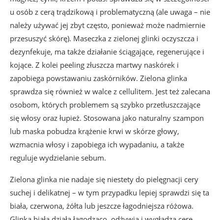
u osób z cerą trądzikową i problematyczną (ale uwaga – nie
należy używać jej zbyt często, ponieważ może nadmiernie
przesuszyć skórę). Maseczka z zielonej glinki oczyszcza i
dezynfekuje, ma także działanie ściągające, regenerujące i
kojące. Z kolei peeling złuszcza martwy naskórek i
zapobiega powstawaniu zaskórników. Zielona glinka
sprawdza się również w walce z cellulitem. Jest też zalecana
osobom, których problemem są szybko przetłuszczające
się włosy oraz łupież. Stosowana jako naturalny szampon
lub maska pobudza krążenie krwi w skórze głowy,
wzmacnia włosy i zapobiega ich wypadaniu, a także
reguluje wydzielanie sebum.
Zielona glinka nie nadaje się niestety do pielęgnacji cery
suchej i delikatnej – w tym przypadku lepiej sprawdzi się ta
biała, czerwona, żółta lub jeszcze łagodniejsza różowa.
Glinka biała działa łagodząco, odżywia i wygładza cerę,