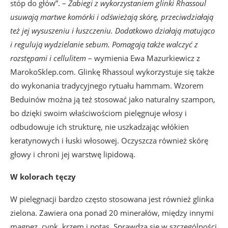
stóp do głów”. –
Zabiegi z wykorzystaniem glinki Rhassoul
usuwają martwe komórki i odświeżają skórę, przeciwdziałają
też jej wysuszeniu i łuszczeniu. Dodatkowo działają matująco
i regulują wydzielanie sebum. Pomagają także walczyć z
rozstępami i cellulitem
– wymienia Ewa Mazurkiewicz z
MarokoSklep.com. Glinkę Rhassoul wykorzystuje się także
do wykonania tradycyjnego rytuału hammam. Wzorem
Beduinów można ją też stosować jako naturalny szampon,
bo dzięki swoim właściwościom pielęgnuje włosy i
odbudowuje ich strukturę, nie uszkadzając włókien
keratynowych i łuski włosowej. Oczyszcza również skórę
głowy i chroni jej warstwę lipidową.
W kolorach tęczy
W pielęgnacji bardzo często stosowana jest również glinka
zielona. Zawiera ona ponad 20 minerałów, między innymi
magnez, cynk, krzem i potas. Sprawdza się w szczególności