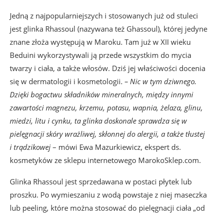
Jedną z najpopularniejszych i stosowanych już od stuleci
jest glinka Rhassoul (nazywana też Ghassoul), której jedyne
znane złoża występują w Maroku. Tam już w XII wieku
Beduini wykorzystywali ją przede wszystkim do mycia
twarzy i ciała, a także włosów. Dziś jej właściwości docenia
się w dermatologii i kosmetologii.
– Nic w tym dziwnego.
Dzięki bogactwu składników mineralnych, między innymi
zawartości magnezu, krzemu, potasu, wapnia, żelaza, glinu,
miedzi, litu i cynku, ta glinka doskonale sprawdza się w
pielęgnacji skóry wrażliwej, skłonnej do alergii, a także tłustej
i trądzikowej
– mówi Ewa Mazurkiewicz, ekspert ds.
kosmetyków ze sklepu internetowego MarokoSklep.com.
Glinka Rhassoul jest sprzedawana w postaci płytek lub
proszku. Po wymieszaniu z wodą powstaje z niej maseczka
lub peeling, które można stosować do pielęgnacji ciała „od