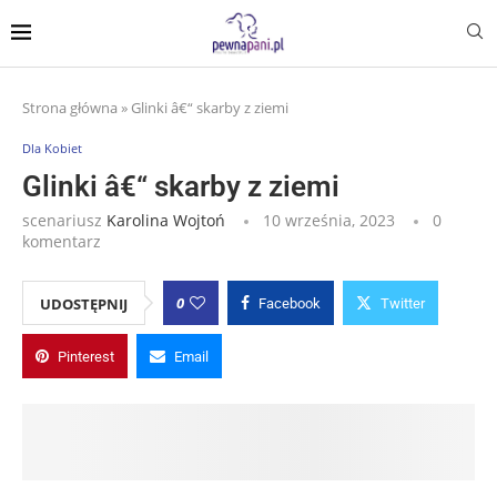
Strona główna
»
Glinki â€“ skarby z ziemi
Dla Kobiet
Glinki â€“ skarby z ziemi
scenariusz
Karolina Wojtoń
10 września, 2023
0
komentarz
0
UDOSTĘPNIJ
Facebook
Twitter
Pinterest
Email