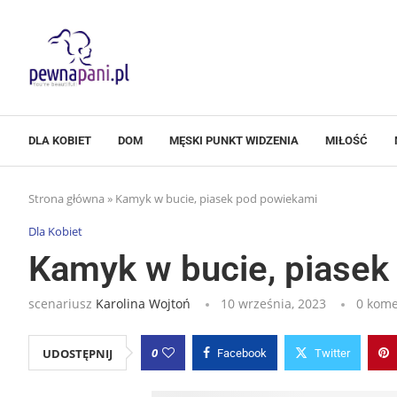
DLA KOBIET
DOM
MĘSKI PUNKT WIDZENIA
MIŁOŚĆ
Strona główna
»
Kamyk w bucie, piasek pod powiekami
Dla Kobiet
Kamyk w bucie, piasek
scenariusz
Karolina Wojtoń
10 września, 2023
0 kome
0
UDOSTĘPNIJ
Facebook
Twitter