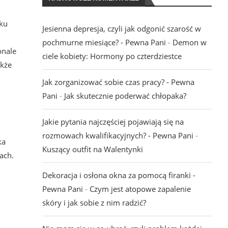
nku
Jesienna depresja, czyli jak odgonić szarość w
pochmurne miesiące? - Pewna Pani
-
Demon w
onale
ciele kobiety: Hormony po czterdziestce
akże
Jak zorganizować sobie czas pracy? - Pewna
Pani
-
Jak skutecznie poderwać chłopaka?
Jakie pytania najczęściej pojawiają się na
rozmowach kwalifikacyjnych? - Pewna Pani
-
ka
Kuszący outfit na Walentynki
ach.
Dekoracja i osłona okna za pomocą firanki -
Pewna Pani
-
Czym jest atopowe zapalenie
skóry i jak sobie z nim radzić?