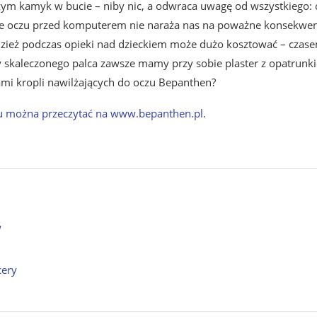
iczym kamyk w bucie – niby nic, a odwraca uwagę od wszystkiego:
nie oczu przed komputerem nie naraża nas na poważne konsekwen
zież podczas opieki nad dzieckiem może dużo kosztować – czas
 czy skaleczonego palca zawsze mamy przy sobie plaster z opatrunk
ami kropli nawilżających do oczu Bepanthen?
czu można przeczytać na www.bepanthen.pl
.
w
cery