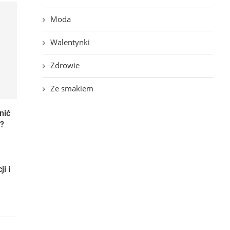
Moda
Walentynki
Zdrowie
Ze smakiem
nić
?
i i