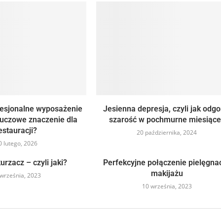
fesjonalne wyposażenie
Jesienna depresja, czyli jak odgo
luczowe znaczenie dla
szarość w pochmurne miesiące
estauracji?
20 października, 2024
0 lutego, 2026
urzacz – czyli jaki?
Perfekcyjne połączenie pielęgnacj
makijażu
września, 2023
10 września, 2023