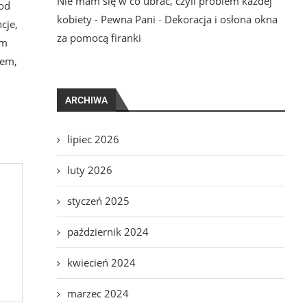
Nie mam się w co ubrać, czyli problem każdej
 od
kobiety - Pewna Pani
-
Dekoracja i osłona okna
cje,
za pomocą firanki
em
iem,
ARCHIWA
lipiec 2026
luty 2026
styczeń 2025
październik 2024
kwiecień 2024
marzec 2024