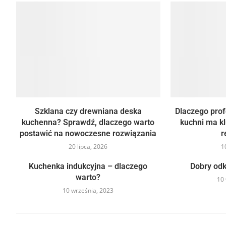
Szklana czy drewniana deska
Dlaczego pro
kuchenna? Sprawdź, dlaczego warto
kuchni ma k
postawić na nowoczesne rozwiązania
r
20 lipca, 2026
1
Kuchenka indukcyjna – dlaczego
Dobry odk
warto?
10 
10 września, 2023