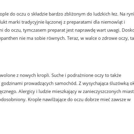
krople do oczu o składzie bardzo zbliżonym do ludzkich łez. Na ry
odukt marki tradycyjnie łączonej z preparatami dla niemowląt i
i do oczu, tymczasem preparat jest naprawdę wart uwagi. Dosk
 Bepanthen nie ma sobie równych. Teraz, w walce o zdrowe oczy, t
wolone z nowych kropli. Suche i podrażnione oczy to także
e, godzinami prowadzących samochód. Z wysychająca śluzówką o
ęcznego. Alergicy i ludzie mieszkający w zanieczyszczonych miast
 odosobniony. Krople nawilżające do oczu dobrze mieć zawsze w