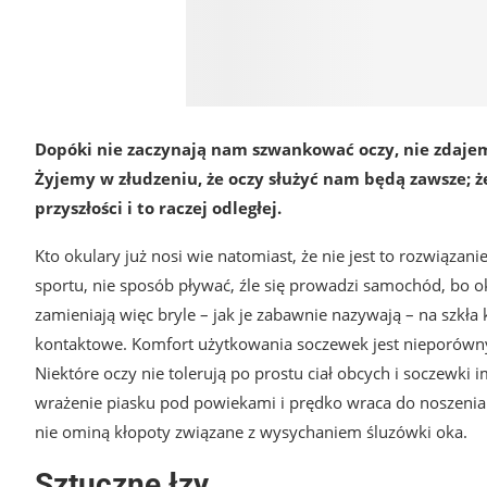
Dopóki nie zaczynają nam szwankować oczy, nie zdajem
Żyjemy w złudzeniu, że oczy służyć nam będą zawsze; że 
przyszłości i to raczej odległej.
Kto okulary już nosi wie natomiast, że nie jest to rozwiąza
sportu, nie sposób pływać, źle się prowadzi samochód, bo ok
zamieniają więc bryle – jak je zabawnie nazywają – na szkła
kontaktowe. Komfort użytkowania soczewek jest nieporówny
Niektóre oczy nie tolerują po prostu ciał obcych i soczewki
wrażenie piasku pod powiekami i prędko wraca do noszenia ok
nie ominą kłopoty związane z wysychaniem śluzówki oka.
Sztuczne łzy