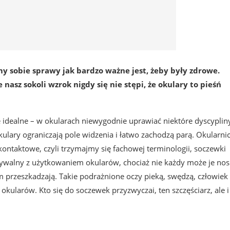
y sobie sprawy jak bardzo ważne jest, żeby były zdrowe.
nasz sokoli wzrok nigdy się nie stępi, że okulary to pieśń
nie idealne – w okularach niewygodnie uprawiać niektóre dyscyplin
ulary ograniczają pole widzenia i łatwo zachodzą parą. Okularni
 kontaktowe, czyli trzymajmy się fachowej terminologii, soczewki
walny z użytkowaniem okularów, chociaż nie każdy może je nosi
 im przeszkadzają. Takie podrażnione oczy pieką, swędzą, człowie
ularów. Kto się do soczewek przyzwyczai, ten szczęściarz, ale i