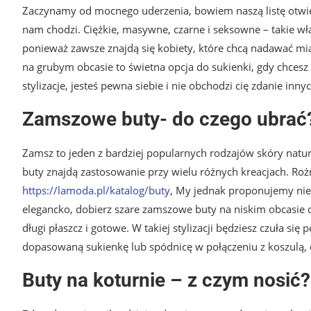
Zaczynamy od mocnego uderzenia, bowiem naszą listę otwier
nam chodzi. Ciężkie, masywne, czarne i seksowne – takie wł
ponieważ zawsze znajdą się kobiety, które chcą nadawać mia
na grubym obcasie to świetna opcja do sukienki, gdy chcesz 
stylizacje, jesteś pewna siebie i nie obchodzi cię zdanie inn
Zamszowe buty- do czego ubrać
Zamsz to jeden z bardziej popularnych rodzajów skóry natu
buty znajdą zastosowanie przy wielu różnych kreacjach. Roż
https://lamoda.pl/katalog/buty
, My jednak proponujemy niec
elegancko, dobierz szare zamszowe buty na niskim obcasie do
długi płaszcz i gotowe. W takiej stylizacji będziesz czuła się
dopasowaną sukienkę lub spódnicę w połączeniu z koszulą, c
Buty na koturnie – z czym nosić?