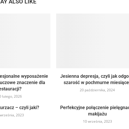
AY ALSO LIKE
fesjonalne wyposażenie
Jesienna depresja, czyli jak odgo
luczowe znaczenie dla
szarość w pochmurne miesiące
estauracji?
20 października, 2024
0 lutego, 2026
urzacz – czyli jaki?
Perfekcyjne połączenie pielęgnacj
makijażu
września, 2023
10 września, 2023