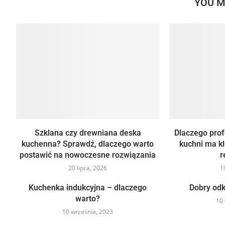
YOU M
Szklana czy drewniana deska
Dlaczego pro
kuchenna? Sprawdź, dlaczego warto
kuchni ma k
postawić na nowoczesne rozwiązania
r
20 lipca, 2026
1
Kuchenka indukcyjna – dlaczego
Dobry odk
warto?
10 
10 września, 2023