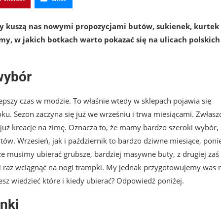
epy kuszą nas nowymi propozycjami butów, sukienek, kurtek 
y, w jakich botkach warto pokazać się na ulicach polskich
wybór
pszy czas w modzie. To właśnie wtedy w sklepach pojawia się
u. Sezon zaczyna się już we wrześniu i trwa miesiącami. Zwłasz
 już kreacje na zimę. Oznacza to, że mamy bardzo szeroki wybór,
tów. Wrzesień, jak i październik to bardzo dziwne miesiące, pon
że musimy ubierać grubsze, bardziej masywne buty, z drugiej zaś 
atni raz wciągnąć na nogi trampki. My jednak przygotowujemy was 
sz wiedzieć które i kiedy ubierać? Odpowiedź poniżej.
nki