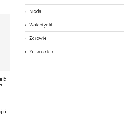
Moda
Walentynki
Zdrowie
Ze smakiem
nić
?
i i