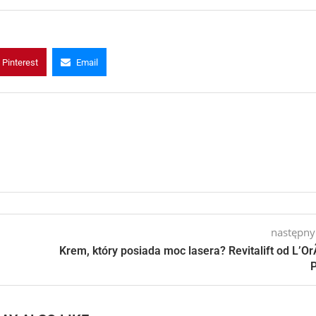
Pinterest
Email
następny
Krem, który posiada moc lasera? Revitalift od L’O
P