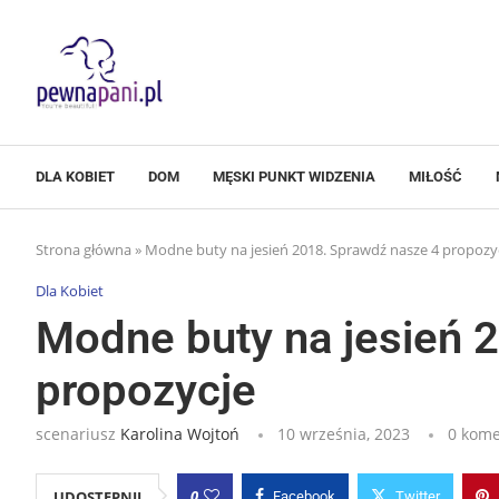
DLA KOBIET
DOM
MĘSKI PUNKT WIDZENIA
MIŁOŚĆ
Strona główna
»
Modne buty na jesień 2018. Sprawdź nasze 4 propozy
Dla Kobiet
Modne buty na jesień 
propozycje
scenariusz
Karolina Wojtoń
10 września, 2023
0 kome
0
UDOSTĘPNIJ
Facebook
Twitter