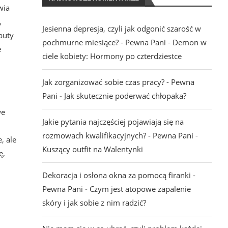
wia
,
Jesienna depresja, czyli jak odgonić szarość w
buty
pochmurne miesiące? - Pewna Pani
-
Demon w
e
ciele kobiety: Hormony po czterdziestce
Jak zorganizować sobie czas pracy? - Pewna
Pani
-
Jak skutecznie poderwać chłopaka?
we
Jakie pytania najczęściej pojawiają się na
rozmowach kwalifikacyjnych? - Pewna Pani
-
, ale
Kuszący outfit na Walentynki
ę,
Dekoracja i osłona okna za pomocą firanki -
Pewna Pani
-
Czym jest atopowe zapalenie
skóry i jak sobie z nim radzić?