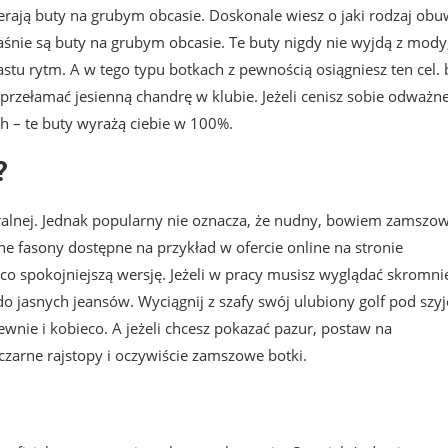
ają buty na grubym obcasie. Doskonale wiesz o jaki rodzaj obu
aśnie są buty na grubym obcasie. Te buty nigdy nie wyjdą z mody
stu rytm. A w tego typu botkach z pewnością osiągniesz ten cel. 
przełamać jesienną chandrę w klubie. Jeżeli cenisz sobie odważn
ych – te buty wyrażą ciebie w 100%.
?
ralnej. Jednak popularny nie oznacza, że nudny, bowiem zamszo
ne fasony dostępne na przykład w ofercie online na stronie
o spokojniejszą wersję. Jeżeli w pracy musisz wyglądać skromnie
 jasnych jeansów. Wyciągnij z szafy swój ulubiony golf pod szyj
 pewnie i kobieco. A jeżeli chcesz pokazać pazur, postaw na
zarne rajstopy i oczywiście zamszowe botki.