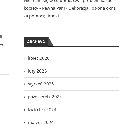
Nie mam się w co ubrać, czyli problem każdej
kobiety - Pewna Pani
-
Dekoracja i osłona okna
za pomocą firanki
li
ARCHIWA
owe
lipiec 2026
luty 2026
styczeń 2025
październik 2024
kwiecień 2024
marzec 2024