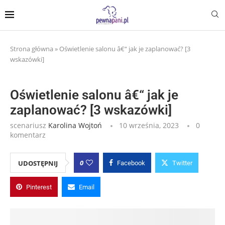
Strona główna
»
Oświetlenie salonu â€“ jak je zaplanować? [3
wskazówki]
Oświetlenie salonu â€“ jak je
zaplanować? [3 wskazówki]
scenariusz
Karolina Wojtoń
10 września, 2023
0
komentarz
0
UDOSTĘPNIJ
Facebook
Twitter
Pinterest
Email