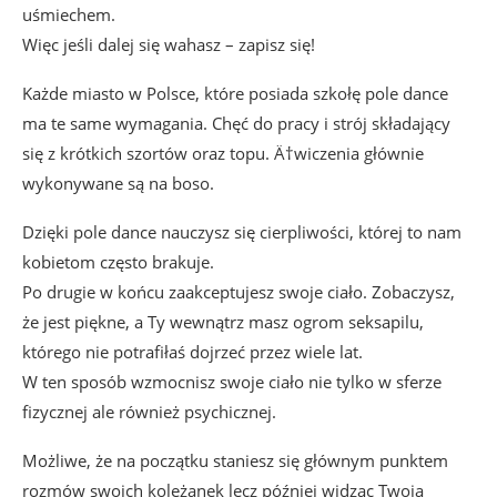
uśmiechem.
Więc jeśli dalej się wahasz – zapisz się!
Każde miasto w Polsce, które posiada szkołę pole dance
ma te same wymagania. Chęć do pracy i strój składający
się z krótkich szortów oraz topu. Ä†wiczenia głównie
wykonywane są na boso.
Dzięki pole dance nauczysz się cierpliwości, której to nam
kobietom często brakuje.
Po drugie w końcu zaakceptujesz swoje ciało. Zobaczysz,
że jest piękne, a Ty wewnątrz masz ogrom seksapilu,
którego nie potrafiłaś dojrzeć przez wiele lat.
W ten sposób wzmocnisz swoje ciało nie tylko w sferze
fizycznej ale również psychicznej.
Możliwe, że na początku staniesz się głównym punktem
rozmów swoich koleżanek lecz później widząc Twoją