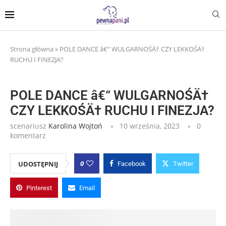
Strona główna
»
POLE DANCE â€“ WULGARNOŚÄ† CZY LEKKOŚÄ†
RUCHU I FINEZJA?
POLE DANCE â€“ WULGARNOŚÄ†
CZY LEKKOŚÄ† RUCHU I FINEZJA?
scenariusz
Karolina Wojtoń
10 września, 2023
0
komentarz
0
UDOSTĘPNIJ
Facebook
Twitter
Pinterest
Email