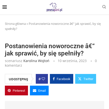
Strona główna
»
Postanowienia noworoczne â€“ jak sprawić, by się
spełniły?
Postanowienia noworoczne â€“
jak sprawić, by się spełniły?
scenariusz
Karolina Wojtoń
10 września, 2023
0
komentarz
0
UDOSTĘPNIJ
Facebook
Twitter
Pinterest
Email