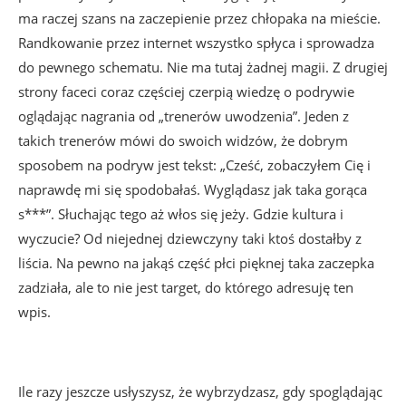
ma raczej szans na zaczepienie przez chłopaka na mieście.
Randkowanie przez internet wszystko spłyca i sprowadza
do pewnego schematu. Nie ma tutaj żadnej magii. Z drugiej
strony faceci coraz częściej czerpią wiedzę o podrywie
oglądając nagrania od „trenerów uwodzenia”. Jeden z
takich trenerów mówi do swoich widzów, że dobrym
sposobem na podryw jest tekst: „Cześć, zobaczyłem Cię i
naprawdę mi się spodobałaś. Wyglądasz jak taka gorąca
s***”. Słuchając tego aż włos się jeży. Gdzie kultura i
wyczucie? Od niejednej dziewczyny taki ktoś dostałby z
liścia. Na pewno na jakąś część płci pięknej taka zaczepka
zadziała, ale to nie jest target, do którego adresuję ten
wpis.
Ile razy jeszcze usłyszysz, że wybrzydzasz, gdy spoglądając