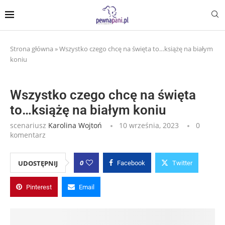
Strona główna
»
Wszystko czego chcę na święta to…książę na białym
koniu
Wszystko czego chcę na święta
to…książę na białym koniu
scenariusz
Karolina Wojtoń
10 września, 2023
0
komentarz
0
UDOSTĘPNIJ
Facebook
Twitter
Pinterest
Email