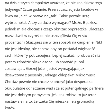
na dzisiejszych chłopaków uważasz, że nie znajdziesz tego
jedynego? Czcze gadanie. Przerzucasz zdjęcia facetów w
lewo na „nie”, w prawo na „tak”. Takie portale uczą
wybredności. A czy za dużo wymagasz? Może. Będziesz
jednak miała chociaż z czego obniżać poprzeczkę. Dlaczego
masz tkwić w czymś co nie uszczęśliwia Cię w stu
procentach? Skazujesz się w ten sposób na cierpienie. Nikt
nie jest idealny, ale chcesz, aby on posiadał większość
cech, które Ty potrzebujesz. Lepiej szukać i próbować niż
potem zdradzić bliską osobę lub sprawić jej ból
zostawiając. Gorzej jeżeli jesteś wymagająca jak
dziewczyna z piosenki „Takiego chłopaka” Mikromusic.
Chociaż pewnie nie chcesz skończyć jako desperatka.
Skrupulatne odhaczanie wad i zalet potencjalnego partnera
nie jest dobrym pomysłem. Jeśli tak robisz, to już teraz
nastaw się na to, że czeka Cię mieszkanie z gromadką
kotów.