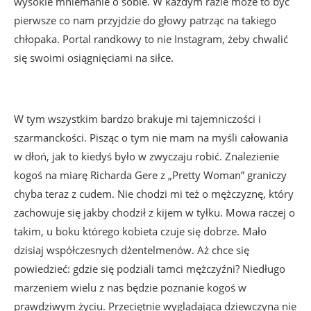
wysokie mniemanie o sobie. W każdym razie może to być
pierwsze co nam przyjdzie do głowy patrząc na takiego
chłopaka. Portal randkowy to nie Instagram, żeby chwalić
się swoimi osiągnięciami na siłce.
W tym wszystkim bardzo brakuje mi tajemniczości i
szarmanckości. Pisząc o tym nie mam na myśli całowania
w dłoń, jak to kiedyś było w zwyczaju robić. Znalezienie
kogoś na miarę Richarda Gere z „Pretty Woman” graniczy
chyba teraz z cudem. Nie chodzi mi też o mężczyznę, który
zachowuje się jakby chodził z kijem w tyłku. Mowa raczej o
takim, u boku którego kobieta czuje się dobrze. Mało
dzisiaj współczesnych dżentelmenów. Aż chce się
powiedzieć: gdzie się podziali tamci mężczyźni? Niedługo
marzeniem wielu z nas będzie poznanie kogoś w
prawdziwym życiu. Przeciętnie wyglądająca dziewczyna nie