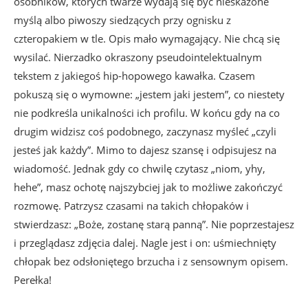
osobników, których twarze wydają się być nieskażone
myślą albo piwoszy siedzących przy ognisku z
czteropakiem w tle. Opis mało wymagający. Nie chcą się
wysilać. Nierzadko okraszony pseudointelektualnym
tekstem z jakiegoś hip-hopowego kawałka. Czasem
pokuszą się o wymowne: „jestem jaki jestem”, co niestety
nie podkreśla unikalności ich profilu. W końcu gdy na co
drugim widzisz coś podobnego, zaczynasz myśleć „czyli
jesteś jak każdy”. Mimo to dajesz szansę i odpisujesz na
wiadomość. Jednak gdy co chwilę czytasz „niom, yhy,
hehe”, masz ochotę najszybciej jak to możliwe zakończyć
rozmowę. Patrzysz czasami na takich chłopaków i
stwierdzasz: „Boże, zostanę starą panną”. Nie poprzestajesz
i przeglądasz zdjęcia dalej. Nagle jest i on: uśmiechnięty
chłopak bez odsłoniętego brzucha i z sensownym opisem.
Perełka!