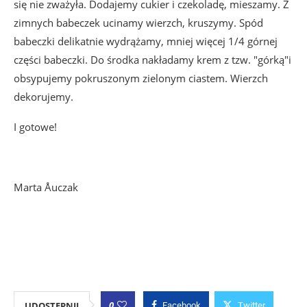
się nie zważyła. Dodajemy cukier i czekoladę, mieszamy. Z
zimnych babeczek ucinamy wierzch, kruszymy. Spód
babeczki delikatnie wydrążamy, mniej więcej 1/4 górnej
części babeczki. Do środka nakładamy krem z tzw. "górką"i
obsypujemy pokruszonym zielonym ciastem. Wierzch
dekorujemy.
I gotowe!
Marta Åuczak
0
UDOSTĘPNIJ
Facebook
Twitter