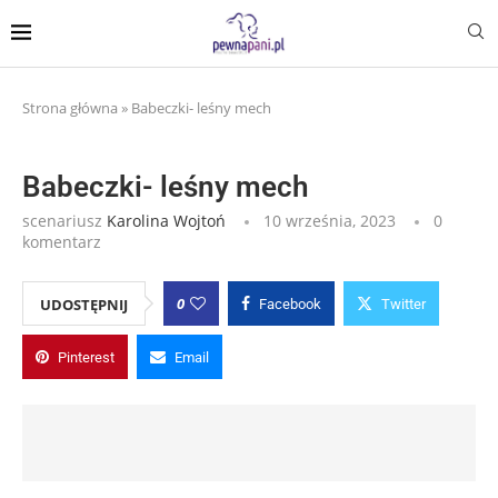
Strona główna
»
Babeczki- leśny mech
Babeczki- leśny mech
scenariusz
Karolina Wojtoń
10 września, 2023
0
komentarz
0
UDOSTĘPNIJ
Facebook
Twitter
Pinterest
Email