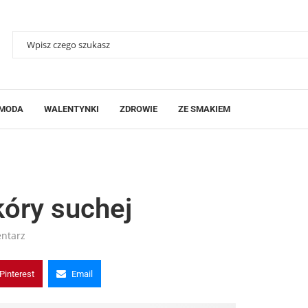
MODA
WALENTYNKI
ZDROWIE
ZE SMAKIEM
kóry suchej
ntarz
Pinterest
Email