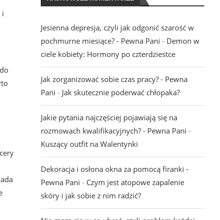
 i
Jesienna depresja, czyli jak odgonić szarość w
pochmurne miesiące? - Pewna Pani
-
Demon w
ciele kobiety: Hormony po czterdziestce
 do
Jak zorganizować sobie czas pracy? - Pewna
rto
Pani
-
Jak skutecznie poderwać chłopaka?
Jakie pytania najczęściej pojawiają się na
rozmowach kwalifikacyjnych? - Pewna Pani
-
Kuszący outfit na Walentynki
cery
Dekoracja i osłona okna za pomocą firanki -
nada
Pewna Pani
-
Czym jest atopowe zapalenie
e
skóry i jak sobie z nim radzić?