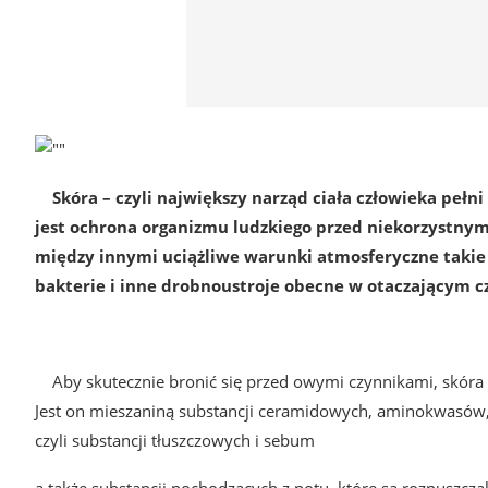
Skóra – czyli największy narząd ciała człowieka peł
jest ochrona organizmu ludzkiego przed niekorzystnym
między innymi uciążliwe warunki atmosferyczne takie j
bakterie i inne drobnoustroje obecne w otaczającym c
Aby skutecznie bronić się przed owymi czynnikami, skóra
Jest on mieszaniną substancji ceramidowych, aminokwasów
czyli substancji tłuszczowych i sebum
a także substancji pochodzących z potu, które są rozpuszcz