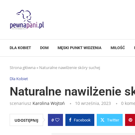
DLA KOBIET
DOM
MĘSKI PUNKT WIDZENIA
MIŁOŚĆ
Strona główna
»
Naturalne nawilżenie skóry suchej
Dla Kobiet
Naturalne nawilżenie s
scenariusz
Karolina Wojtoń
10 września, 2023
0 kome
0
UDOSTĘPNIJ
Facebook
Twitter