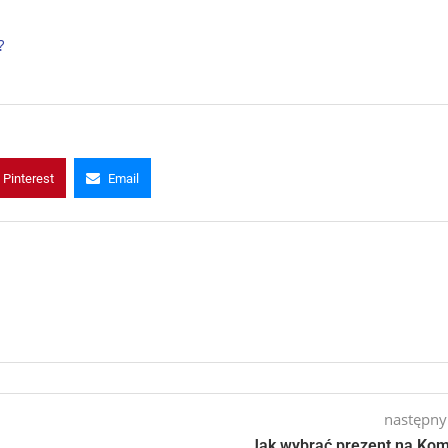
?
Pinterest
Email
następny
Jak wybrać prezent na Ko