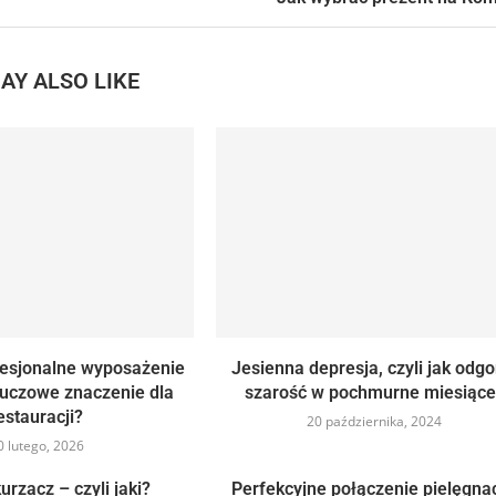
AY ALSO LIKE
fesjonalne wyposażenie
Jesienna depresja, czyli jak odgo
luczowe znaczenie dla
szarość w pochmurne miesiące
estauracji?
20 października, 2024
0 lutego, 2026
urzacz – czyli jaki?
Perfekcyjne połączenie pielęgnacj