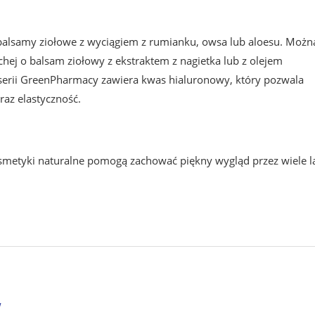
ą balsamy ziołowe z wyciągiem z rumianku, owsa lub aloesu. Możn
hej o balsam ziołowy z ekstraktem z nagietka lub z olejem
serii GreenPharmacy zawiera kwas hialuronowy, który pozwala
raz elastyczność.
metyki naturalne pomogą zachować piękny wygląd przez wiele la
w