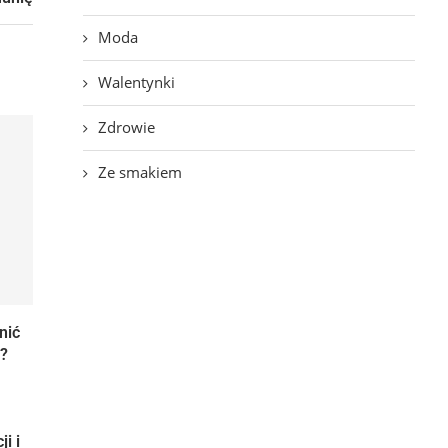
Moda
Walentynki
Zdrowie
Ze smakiem
nić
?
i i