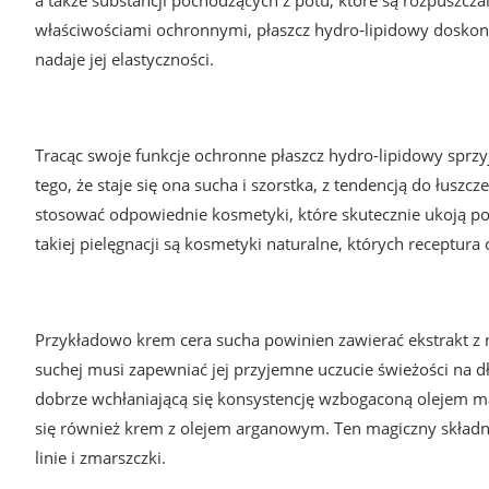
właściwościami ochronnymi, płaszcz hydro-lipidowy doskon
nadaje jej elastyczności.
Tracąc swoje funkcje ochronne płaszcz hydro-lipidowy sprz
tego, że staje się ona sucha i szorstka, z tendencją do łuszc
stosować odpowiednie kosmetyki, które skutecznie ukoją po
takiej pielęgnacji są kosmetyki naturalne, których receptura o
Przykładowo krem cera sucha powinien zawierać ekstrakt z 
suchej musi zapewniać jej przyjemne uczucie świeżości na dł
dobrze wchłaniającą się konsystencję wzbogaconą olejem ma
się również krem z olejem arganowym. Ten magiczny składnik 
linie i zmarszczki.