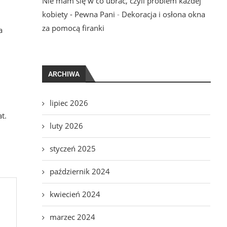
Nie mam się w co ubrać, czyli problem każdej
kobiety - Pewna Pani
-
Dekoracja i osłona okna
za pomocą firanki
a
ARCHIWA
lipiec 2026
t.
luty 2026
styczeń 2025
październik 2024
kwiecień 2024
marzec 2024