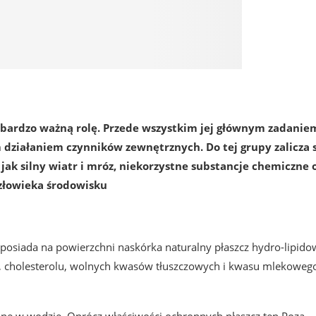
ni bardzo ważną rolę. Przede wszystkim jej głównym zadanie
 działaniem czynników zewnętrznych. Do tej grupy zalicza 
ak silny wiatr i mróz, niekorzystne substancje chemiczne 
złowieka środowisku
 posiada na powierzchni naskórka naturalny płaszcz hydro-lipido
, cholesterolu, wolnych kwasów tłuszczowych i kwasu mlekoweg
alne w wodzie. Oprócz właściwości ochronnych płaszcz ten Poza