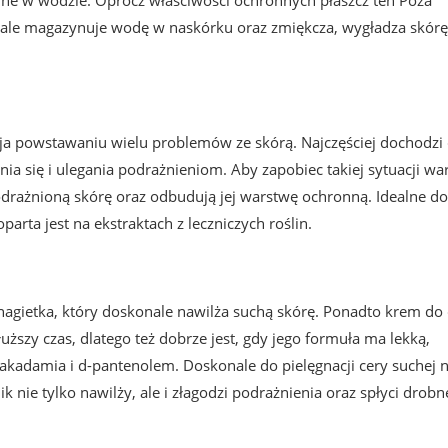
ale magazynuje wodę w naskórku oraz zmiękcza, wygładza skórę
yja powstawaniu wielu problemów ze skórą. Najczęściej dochodzi
zenia się i ulegania podrażnieniom. Aby zapobiec takiej sytuacji wa
drażnioną skórę oraz odbudują jej warstwę ochronną. Idealne do
parta jest na ekstraktach z leczniczych roślin.
nagietka, który doskonale nawilża suchą skórę. Ponadto krem do 
uższy czas, dlatego też dobrze jest, gdy jego formuła ma lekką,
kadamia i d-pantenolem. Doskonale do pielęgnacji cery suchej 
nie tylko nawilży, ale i złagodzi podrażnienia oraz spłyci drobn