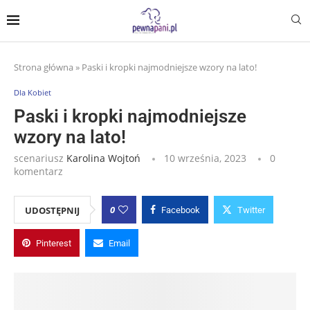
Strona główna
»
Paski i kropki najmodniejsze wzory na lato!
Dla Kobiet
Paski i kropki najmodniejsze
wzory na lato!
scenariusz
Karolina Wojtoń
10 września, 2023
0
komentarz
0
UDOSTĘPNIJ
Facebook
Twitter
Pinterest
Email