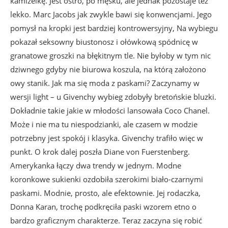
kamizelkę. Jest ostro, po męsku, ale jednak pozostaje też
lekko. Marc Jacobs jak zwykle bawi się konwencjami. Jego
pomysł na kropki jest bardziej kontrowersyjny, Na wybiegu
pokazał seksowny biustonosz i ołówkową spódnicę w
granatowe groszki na błękitnym tle. Nie byłoby w tym nic
dziwnego gdyby nie biurowa koszula, na którą założono
owy stanik. Jak ma się moda z paskami? Zaczynamy w
wersji light – u Givenchy wybieg zdobyły bretońskie bluzki.
Dokładnie takie jakie w młodości lansowała Coco Chanel.
Może i nie ma tu niespodzianki, ale czasem w modzie
potrzebny jest spokój i klasyka. Givenchy trafiło więc w
punkt. O krok dalej poszła Diane von Fuerstenberg.
Amerykanka łączy dwa trendy w jednym. Modne
koronkowe sukienki ozdobiła szerokimi biało-czarnymi
paskami. Modnie, prosto, ale efektownie. Jej rodaczka,
Donna Karan, trochę podkręciła paski wzorem etno o
bardzo graficznym charakterze. Teraz zaczyna się robić