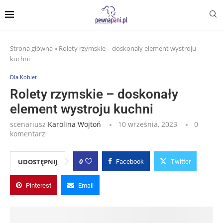
Strona główna
»
Rolety rzymskie – doskonały element wystroju
kuchni
Dla Kobiet
Rolety rzymskie – doskonały
element wystroju kuchni
scenariusz
Karolina Wojtoń
10 września, 2023
0
komentarz
0
UDOSTĘPNIJ
Facebook
Twitter
Pinterest
Email