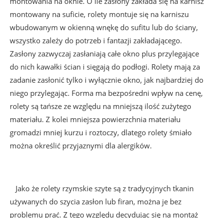
montowania na oknie. O ile zasłony zakłada się na karnisz
montowany na suficie, rolety montuje się na karniszu
wbudowanym w okienną wnękę do sufitu lub do ściany,
wszystko zależy do potrzeb i fantazji zakładającego.
Zasłony zazwyczaj zasłaniają całe okno plus przylegające
do nich kawałki ścian i sięgają do podłogi. Rolety mają za
zadanie zasłonić tylko i wyłącznie okno, jak najbardziej do
niego przylegając. Forma ma bezpośredni wpływ na cenę,
rolety są tańsze ze względu na mniejszą ilość zużytego
materiału. Z kolei mniejsza powierzchnia materiału
gromadzi mniej kurzu i roztoczy, dlatego rolety śmiało
można określić przyjaznymi dla alergików.
Jako że rolety rzymskie szyte są z tradycyjnych tkanin
używanych do szycia zasłon lub firan, można je bez
problemu prać. Z tego względu decydując się na montaż