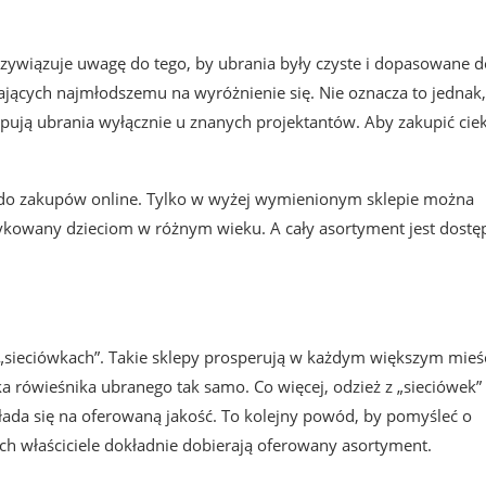
przywiązuje uwagę do tego, by ubrania były czyste i dopasowane d
ających najmłodszemu na wyróżnienie się. Nie oznacza to jednak,
kupują ubrania wyłącznie u znanych projektantów. Aby zakupić ci
ę do zakupów online. Tylko w wyżej wymienionym sklepie można
dykowany dzieciom w różnym wieku. A cały asortyment jest dostę
„sieciówkach”. Takie sklepy prosperują w każdym większym mieśc
a rówieśnika ubranego tak samo. Co więcej, odzież z „sieciówek” 
kłada się na oferowaną jakość. To kolejny powód, by pomyśleć o
ych właściciele dokładnie dobierają oferowany asortyment.