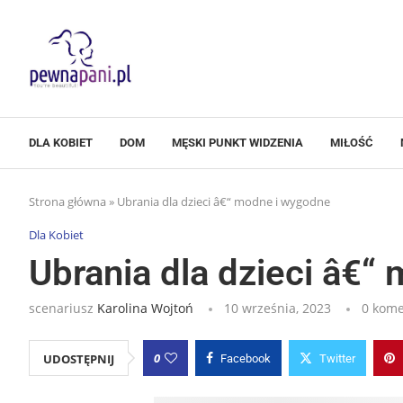
DLA KOBIET
DOM
MĘSKI PUNKT WIDZENIA
MIŁOŚĆ
Strona główna
»
Ubrania dla dzieci â€“ modne i wygodne
Dla Kobiet
Ubrania dla dzieci â€“
scenariusz
Karolina Wojtoń
10 września, 2023
0 kome
0
UDOSTĘPNIJ
Facebook
Twitter