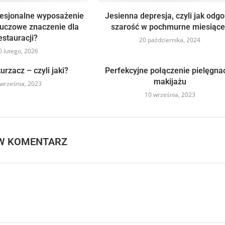
fesjonalne wyposażenie
Jesienna depresja, czyli jak odgo
luczowe znaczenie dla
szarość w pochmurne miesiące
estauracji?
20 października, 2024
0 lutego, 2026
urzacz – czyli jaki?
Perfekcyjne połączenie pielęgnacj
makijażu
września, 2023
10 września, 2023
W KOMENTARZ