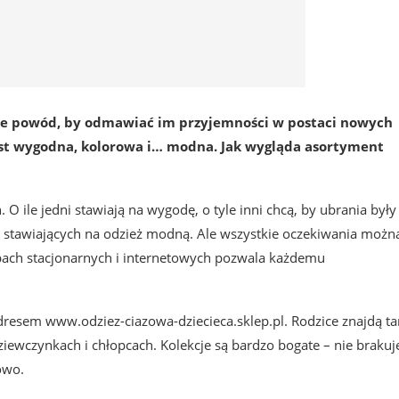
k nie powód, by odmawiać im przyjemności w postaci nowych
est wygodna, kolorowa i… modna. Jak wygląda asortyment
O ile jedni stawiają na wygodę, o tyle inni chcą, by ubrania były
ów stawiających na odzież modną. Ale wszystkie oczekiwania możn
epach stacjonarnych i internetowych pozwala każdemu
dresem www.odziez-ciazowa-dziecieca.sklep.pl. Rodzice znajdą t
iewczynkach i chłopcach. Kolekcje są bardzo bogate – nie brakuj
owo.