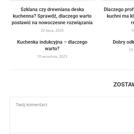
Szklana czy drewniana deska
Dlaczego pro
kuchenna? Sprawdź, dlaczego warto
kuchni ma k
postawić na nowoczesne rozwiązania
r
20 lipca, 2026
1
Kuchenka indukcyjna – dlaczego
Dobry odk
warto?
10 
10 września, 2023
ZOSTA