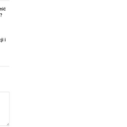
nić
?
i i