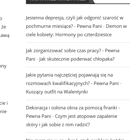
Jesienna depresja, czyli jak odgonić szarość w
o
pochmurne miesiące? - Pewna Pani
-
Demon w
 że
ciele kobiety: Hormony po czterdziestce
ekawą
Jak zorganizować sobie czas pracy? - Pewna
Pani
-
Jak skutecznie poderwać chłopaka?
pny
Jakie pytania najczęściej pojawiają się na
rozmowach kwalifikacyjnych? - Pewna Pani
-
Kuszący outfit na Walentynki
ie i
Dekoracja i osłona okna za pomocą firanki -
nie
Pewna Pani
-
Czym jest atopowe zapalenie
skóry i jak sobie z nim radzić?