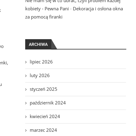
Nie mam się w co ubrać, czyli problem każdej
kobiety - Pewna Pani
-
Dekoracja i osłona okna
k
za pomocą firanki
ARCHIWA
wo
lipiec 2026
nki,
luty 2026
u
styczeń 2025
październik 2024
kwiecień 2024
marzec 2024