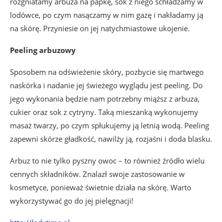
rozgniatamy arbuza na papkę, sok z niego schładzamy w
lodówce, po czym nasączamy w nim gazę i nakładamy ją
na skórę. Przyniesie on jej natychmiastowe ukojenie.
Peeling arbuzowy
Sposobem na odświeżenie skóry, pozbycie się martwego
naskórka i nadanie jej świeżego wyglądu jest peeling. Do
jego wykonania będzie nam potrzebny miąższ z arbuza,
cukier oraz sok z cytryny. Taką mieszanką wykonujemy
masaż twarzy, po czym spłukujemy ją letnią wodą. Peeling
zapewni skórze gładkość, nawilży ją, rozjaśni i doda blasku.
Arbuz to nie tylko pyszny owoc – to również źródło wielu
cennych składników. Znalazł swoje zastosowanie w
kosmetyce, ponieważ świetnie działa na skórę. Warto
wykorzystywać go do jej pielęgnacji!