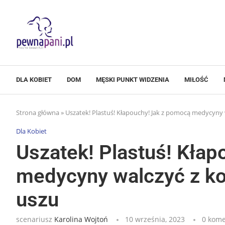
DLA KOBIET
DOM
MĘSKI PUNKT WIDZENIA
MIŁOŚĆ
Strona główna
»
Uszatek! Plastuś! Kłapouchy! Jak z pomocą medycyny
Dla Kobiet
Uszatek! Plastuś! Kła
medycyny walczyć z k
uszu
scenariusz
Karolina Wojtoń
10 września, 2023
0 kome