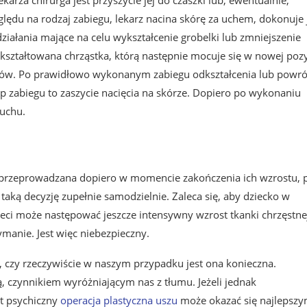
zględu na rodzaj zabiegu, lekarz nacina skórę za uchem, dokonuje 
iałania mające na celu wykształcenie grobelki lub zmniejszenie
ształtowana chrząstka, którą następnie mocuje się w nowej pozy
zwów. Po prawidłowo wykonanym zabiegu odkształcenia lub powró
ap zabiegu to zaszycie nacięcia na skórze. Dopiero po wykonaniu
 uchu.
e przeprowadzana dopiero w momencie zakończenia ich wzrostu, 
 taką decyzję zupełnie samodzielnie. Zaleca się, aby dziecko w
ci może następować jeszcze intensywny wzrost tkanki chrzęstne
anie. Jest więc niebezpieczny.
 czy rzeczywiście w naszym przypadku jest ona konieczna.
, czynnikiem wyróżniającym nas z tłumu. Jeżeli jednak
t psychiczny
operacja plastyczna uszu
może okazać się najlepsz