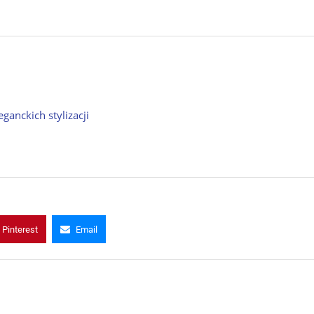
anckich stylizacji
Pinterest
Email