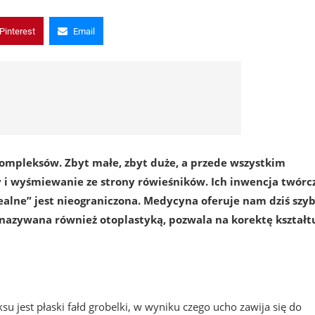
Pinterest
Email
mpleksów. Zbyt małe, zbyt duże, a przede wszystkim
y i wyśmiewanie ze strony rówieśników. Ich inwencja twórc
dealne” jest nieograniczona. Medycyna oferuje nam dziś szy
 nazywana również otoplastyką, pozwala na korektę kształt
 jest płaski fałd grobelki, w wyniku czego ucho zawija się do