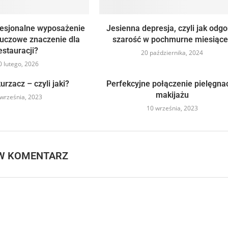
fesjonalne wyposażenie
Jesienna depresja, czyli jak odgo
luczowe znaczenie dla
szarość w pochmurne miesiące
estauracji?
20 października, 2024
0 lutego, 2026
urzacz – czyli jaki?
Perfekcyjne połączenie pielęgnacj
makijażu
września, 2023
10 września, 2023
W KOMENTARZ