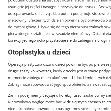
usunięcie jej części i następnie przyszycie do czaszki. Bez w
odseparowania od chrząstki, a potem podejmuje stosowne dz
małżowiny. Efektem tych działań powinna być prawidłowo uk
do mięśni głowy. Używa się do tego nierozpuszczalnych s
pierwotnego kształtu jest w zasadzie niemożliwy. Ostatni et
korekcji jednego ucha przystępuje się do zabiegu na drugim
Otoplastyka u dzieci
Operacja plastyczna uszu u dzieci powinna być po pierwsz
drugie zaś tylko wówczas, kiedy dziecko jest w stanie podjąć
momencie zabiegu miało ukończone 14 lat. U młodszych dzie
Zabieg może spowodować jego spowolnienie, a nawet zatrzym
Zanim podejmiemy decyzję o korekcji uszu, zastanówmy się,
Nietuzinkowy wygląd może być w dzisiejszych czasach zaletą
niedoskonałości powodują u nas ogromny stres i dyskomfor