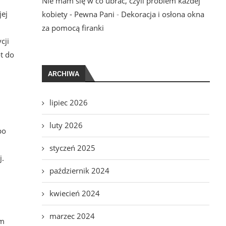
Nie mam się w co ubrać, czyli problem każdej
jej
kobiety - Pewna Pani
-
Dekoracja i osłona okna
za pomocą firanki
cji
t do
ARCHIWA
lipiec 2026
luty 2026
po
styczeń 2025
j.
październik 2024
kwiecień 2024
marzec 2024
ym