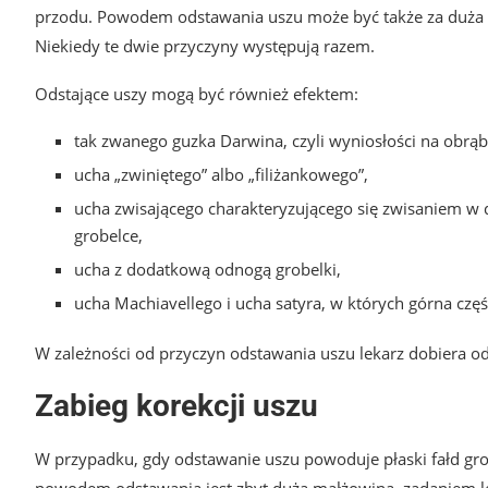
przodu. Powodem odstawania uszu może być także za duża m
Niekiedy te dwie przyczyny występują razem.
Odstające uszy mogą być również efektem:
tak zwanego guzka Darwina, czyli wyniosłości na obrą
ucha „zwiniętego” albo „filiżankowego”,
ucha zwisającego charakteryzującego się zwisaniem w d
grobelce,
ucha z dodatkową odnogą grobelki,
ucha Machiavellego i ucha satyra, w których górna częś
W zależności od przyczyn odstawania uszu lekarz dobiera o
Zabieg korekcji uszu
W przypadku, gdy odstawanie uszu powoduje płaski fałd grobe
powodem odstawania jest zbyt duża małżowina, zadaniem lekar