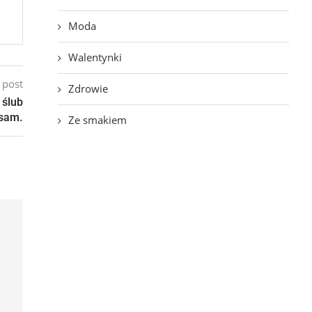
Moda
Walentynki
 post
Zdrowie
 ślub
 sam.
Ze smakiem