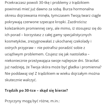
Przekraczasz powoli 30-tkę i problemy z trądzikiem
powinnaś mieć już dawno za sobą. Burza hormonalna
okresu dojrzewania minęła, tymczasem Twoją twarz ciągle
pokrywają czerwone szpecące kropki. Zazdrościsz
koleżankom promiennej cery, ale mimo, iż stosujesz się do
ich porad – korzystasz z całej gamy specjalistycznych
kosmetyków, zrezygnowałaś z ukochanej czekolady i
ostrych przypraw – nie potrafisz poradzić sobie z
uciążliwym problemem. Czujesz się jak nastolatka –
niekoniecznie przeżywająca swoje najlepsze dni. Straciłaś
już nadzieję, że Twoja skóra może być gładka i promienna?
Nie poddawaj się! Z trądzikiem w wieku dojrzałym można
skutecznie walczyć.
Trądzik po 30-tce – skąd się bierze?
Przyczyny mogą być różne, m.in.: