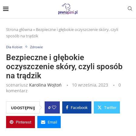
Strona główna
»
Bezpieczne i głębokie oczyszczenie skóry, czyli
sposób na trądzik
Dla Kobiet
Zdrowie
Bezpieczne i głębokie
oczyszczenie skóry, czyli sposób
na trądzik
scenariusz
Karolina Wojtoń
10 września, 2023
0
komentarz
0
UDOSTĘPNIJ
Facebook
Twitter
Pinterest
Email