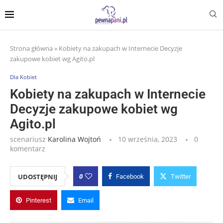
Strona główna
»
Kobiety na zakupach w Internecie Decyzje
zakupowe kobiet wg Agito.pl
Dla Kobiet
Kobiety na zakupach w Internecie
Decyzje zakupowe kobiet wg
Agito.pl
scenariusz
Karolina Wojtoń
10 września, 2023
0
komentarz
0
UDOSTĘPNIJ
Facebook
Twitter
Pinterest
Email