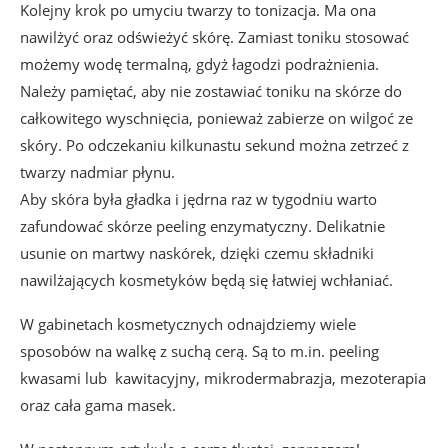
Kolejny krok po umyciu twarzy to tonizacja. Ma ona
nawilżyć oraz odświeżyć skórę. Zamiast toniku stosować
możemy wodę termalną, gdyż łagodzi podrażnienia.
Należy pamiętać, aby nie zostawiać toniku na skórze do
całkowitego wyschnięcia, ponieważ zabierze on wilgoć ze
skóry. Po odczekaniu kilkunastu sekund można zetrzeć z
twarzy nadmiar płynu.
Aby skóra była gładka i jędrna raz w tygodniu warto
zafundować skórze peeling enzymatyczny. Delikatnie
usunie on martwy naskórek, dzięki czemu składniki
nawilżających kosmetyków będą się łatwiej wchłaniać.
W gabinetach kosmetycznych odnajdziemy wiele
sposobów na walkę z suchą cerą. Są to m.in. peeling
kwasami lub kawitacyjny, mikrodermabrazja, mezoterapia
oraz cała gama masek.