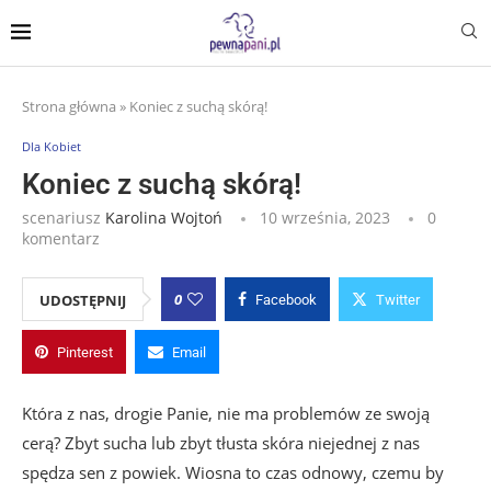
Strona główna
»
Koniec z suchą skórą!
Dla Kobiet
Koniec z suchą skórą!
scenariusz
Karolina Wojtoń
10 września, 2023
0
komentarz
0
UDOSTĘPNIJ
Facebook
Twitter
Pinterest
Email
Która z nas, drogie Panie, nie ma problemów ze swoją
cerą? Zbyt sucha lub zbyt tłusta skóra niejednej z nas
spędza sen z powiek. Wiosna to czas odnowy, czemu by