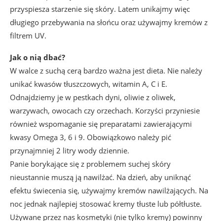
przyspiesza starzenie się skóry. Latem unikajmy więc
długiego przebywania na słońcu oraz używajmy kremów z
filtrem UV.
Jak o nią dbać?
W walce z suchą cerą bardzo ważna jest dieta. Nie należy
unikać kwasów tłuszczowych, witamin A, C i E.
Odnajdziemy je w pestkach dyni, oliwie z oliwek,
warzywach, owocach czy orzechach. Korzyści przyniesie
również wspomaganie się preparatami zawierającymi
kwasy Omega 3, 6 i 9. Obowiązkowo należy pić
przynajmniej 2 litry wody dziennie.
Panie borykające się z problemem suchej skóry
nieustannie muszą ją nawilżać. Na dzień, aby uniknąć
efektu świecenia się, używajmy kremów nawilżających. Na
noc jednak najlepiej stosować kremy tłuste lub półtłuste.
Używane przez nas kosmetyki (nie tylko kremy) powinny