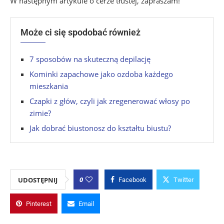
W następnym artykule o cerze tłustej, zapraszam!
Może ci się spodobać również
7 sposobów na skuteczną depilację
Kominki zapachowe jako ozdoba każdego
mieszkania
Czapki z głów, czyli jak zregenerować włosy po
zimie?
Jak dobrać biustonosz do kształtu biustu?
0
UDOSTĘPNIJ
Facebook
Twitter
Pinterest
Email