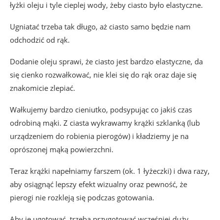
łyżki oleju i tyle cieplej wody, żeby ciasto było elastyczne.
Ugniatać trzeba tak długo, aż ciasto samo będzie nam
odchodzić od rąk.
Dodanie oleju sprawi, że ciasto jest bardzo elastyczne, da
się cienko rozwałkować, nie klei się do rąk oraz daje się
znakomicie zlepiać.
Wałkujemy bardzo cieniutko, podsypując co jakiś czas
odrobiną mąki. Z ciasta wykrawamy krążki szklanką (lub
urządzeniem do robienia pierogów) i kładziemy je na
oprószonej mąką powierzchni.
Teraz krążki napełniamy farszem (ok. 1 łyżeczki)
i dwa razy,
aby osiągnąć lepszy efekt wizualny oraz pewność, że
pierogi nie rozkleją się podczas gotowania.
Aby je ugotować, trzeba przygotować wcześniej duży