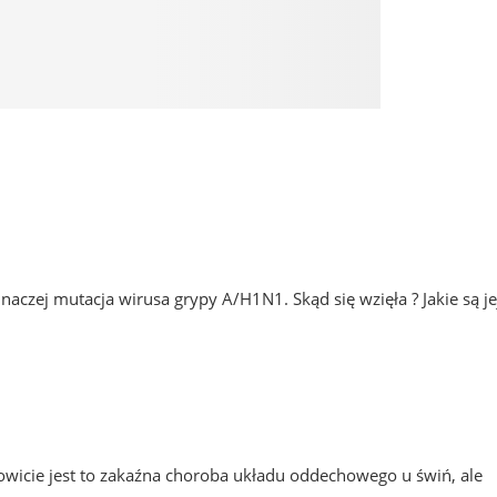
czej mutacja wirusa grypy A/H1N1. Skąd się wzięła ? Jakie są je
wicie jest to zakaźna choroba układu oddechowego u świń, ale