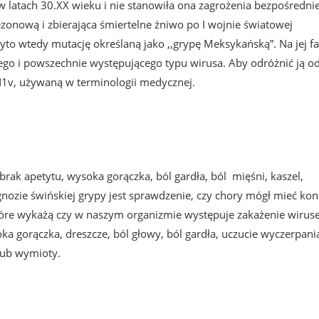
 latach 30.XX wieku i nie stanowiła ona zagrożenia bezpośredni
ezonową i zbierająca śmiertelne żniwo po I wojnie światowej
to wtedy mutację określaną jako ,,grypę Meksykańską”. Na jej fa
ego i powszechnie występującego typu wirusa. Aby odróżnić ją o
1v, używaną w terminologii medycznej.
ak apetytu, wysoka gorączka, ból gardła, ból mięśni, kaszel,
ozie świńskiej grypy jest sprawdzenie, czy chory mógł mieć kon
 które wykażą czy w naszym organizmie występuje zakażenie wiru
 gorączka, dreszcze, ból głowy, ból gardła, uczucie wyczerpani
 lub wymioty.