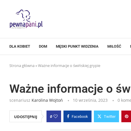
DLA KOBIET
DOM
MĘSKI PUNKT WIDZENIA
MIŁOŚĆ
Strona główna
»
Ważne informacje o świńskiej grypie
Ważne informacje o świ
scenariusz
Karolina Wojtoń
10 września, 2023
0 kome
0
UDOSTĘPNIJ
Facebook
Twitter