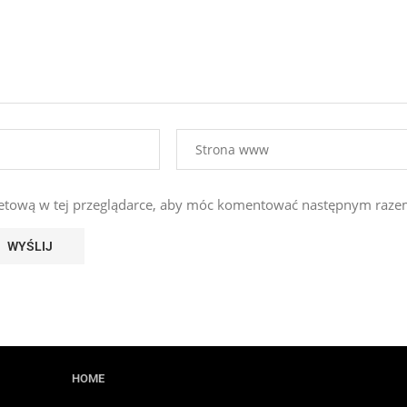
ernetową w tej przeglądarce, aby móc komentować następnym raze
HOME