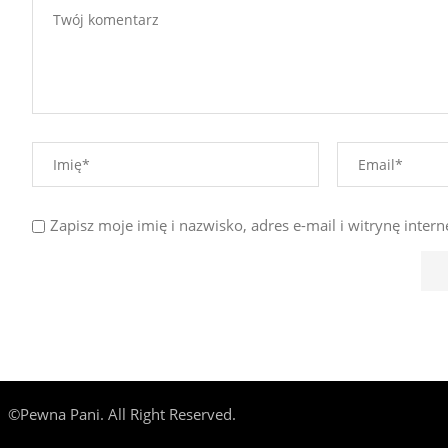
Zapisz moje imię i nazwisko, adres e-mail i witrynę int
©Pewna Pani. All Right Reserved.