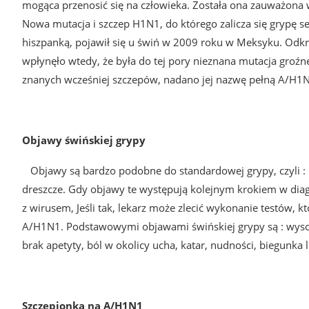
mogąca przenosić się na człowieka. Została ona zauważona w
Nowa mutacja i szczep H1N1, do którego zalicza się grypę s
hiszpanką, pojawił się u świń w 2009 roku w Meksyku. Odkry
wpłynęło wtedy, że była do tej pory nieznana mutacja groźn
znanych wcześniej szczepów, nadano jej nazwę pełną A/H1N
Objawy świńskiej grypy
Objawy są bardzo podobne do standardowej grypy, czyli : br
dreszcze. Gdy objawy te występują kolejnym krokiem w diagn
z wirusem, Jeśli tak, lekarz może zlecić wykonanie testów,
A/H1N1. Podstawowymi objawami świńskiej grypy są : wysoka
brak apetyty, ból w okolicy ucha, katar, nudności, biegunka
Szczepionka na A/H1N1