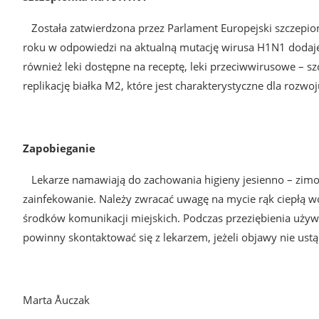
Została zatwierdzona przez Parlament Europejski szczepionk
roku w odpowiedzi na aktualną mutację wirusa H1N1 dodaje 
również leki dostępne na receptę, leki przeciwwirusowe – s
replikację białka M2, które jest charakterystyczne dla rozwo
Zapobieganie
Lekarze namawiają do zachowania higieny jesienno – zimowe
zainfekowanie. Należy zwracać uwagę na mycie rąk ciepłą wo
środków komunikacji miejskich. Podczas przeziębienia uż
powinny skontaktować się z lekarzem, jeżeli objawy nie ustą
Marta Åuczak