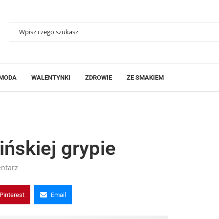
MODA
WALENTYNKI
ZDROWIE
ZE SMAKIEM
ńskiej grypie
ntarz
Pinterest
Email