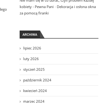
Nie mam się w co ubrać, czyli problem każdej
kobiety - Pewna Pani
-
Dekoracja i osłona okna
żdego
za pomocą firanki
ARCHIWA
lipiec 2026
luty 2026
styczeń 2025
październik 2024
kwiecień 2024
marzec 2024