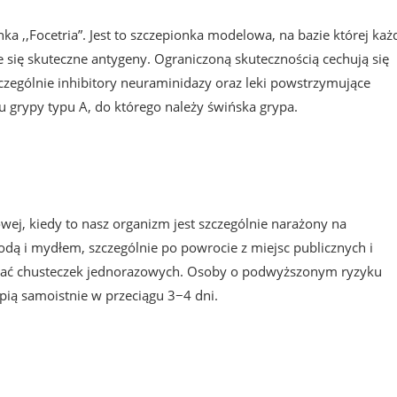
a ,,Focetria”. Jest to szczepionka modelowa, na bazie której ka
się skuteczne antygeny. Ograniczoną skutecznością cechują się
zczególnie inhibitory neuraminidazy oraz leki powstrzymujące
ju grypy typu A, do którego należy świńska grypa.
j, kiedy to nasz organizm jest szczególnie narażony na
dą i mydłem, szczególnie po powrocie z miejsc publicznych i
ywać chusteczek jednorazowych. Osoby o podwyższonym ryzyku
pią samoistnie w przeciągu 3−4 dni.