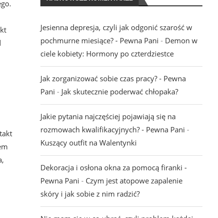
ego.
Jesienna depresja, czyli jak odgonić szarość w
kt
pochmurne miesiące? - Pewna Pani
-
Demon w
d
ciele kobiety: Hormony po czterdziestce
Jak zorganizować sobie czas pracy? - Pewna
Pani
-
Jak skutecznie poderwać chłopaka?
Jakie pytania najczęściej pojawiają się na
rozmowach kwalifikacyjnych? - Pewna Pani
-
takt
Kuszący outfit na Walentynki
sem
a,
Dekoracja i osłona okna za pomocą firanki -
Pewna Pani
-
Czym jest atopowe zapalenie
skóry i jak sobie z nim radzić?