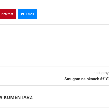
Pinterest
Email
następny
Smugom na oknach â€“S
W KOMENTARZ