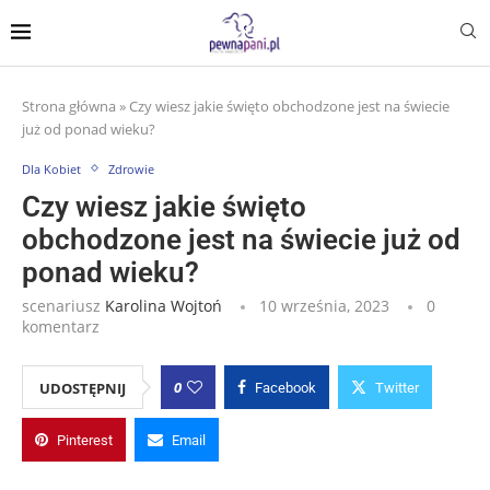
Strona główna
»
Czy wiesz jakie święto obchodzone jest na świecie
już od ponad wieku?
Dla Kobiet
Zdrowie
Czy wiesz jakie święto
obchodzone jest na świecie już od
ponad wieku?
scenariusz
Karolina Wojtoń
10 września, 2023
0
komentarz
0
UDOSTĘPNIJ
Facebook
Twitter
Pinterest
Email