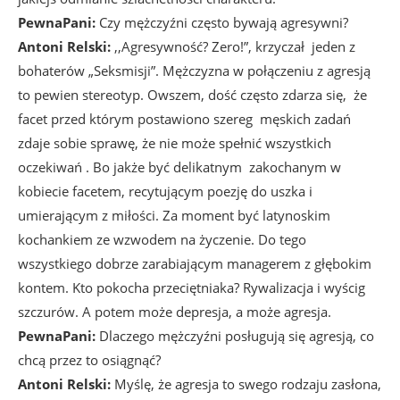
PewnaPani:
Czy mężczyźni często bywają agresywni?
Antoni Relski:
,,Agresywność? Zero!”, krzyczał jeden z
bohaterów „Seksmisji”. Mężczyzna w połączeniu z agresją
to pewien stereotyp. Owszem, dość często zdarza się, że
facet przed którym postawiono szereg męskich zadań
zdaje sobie sprawę, że nie może spełnić wszystkich
oczekiwań . Bo jakże być delikatnym zakochanym w
kobiecie facetem, recytującym poezję do uszka i
umierającym z miłości. Za moment być latynoskim
kochankiem ze wzwodem na życzenie. Do tego
wszystkiego dobrze zarabiającym managerem z głębokim
kontem. Kto pokocha przeciętniaka? Rywalizacja i wyścig
szczurów. A potem może depresja, a może agresja.
PewnaPani:
Dlaczego mężczyźni posługują się agresją, co
chcą przez to osiągnąć?
Antoni Relski:
Myślę, że agresja to swego rodzaju zasłona,