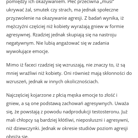
pomiędzy ich okazywaniem. Płeć przeciwna „musi”
ukrywać żal, smutek czy strach, ma jednak społeczne
przyzwolenie na okazywanie agresji. Z badań wynika, iż
mężczyźni częściej niż kobiety wyrażają gniew w formie
agresywnej. Rzadziej jednak skupiają się na nastroju
negatywnym. Nie lubią angażować się w zadania
wywołujące emocje.
Mimo iż faceci rzadziej się wzruszają, nie znaczy to, iż są
mniej wrażliwi niż kobiety. Oni również mają skłonności do
wzruszeń, jednak w innych okolicznościach.
Najczęściej kojarzone z płcią męska emocje to złość i
gniew, a są one podstawą zachowań agresywnych. Uważa
się, że powstają z powodu nadprodukcji testosteronu. Już
mali chłopcy są bardziej kłótliwi, nieposłuszni i agresywni,
niż dziewczynki. Jednak w okresie studiów poziom agresji
obniża się.