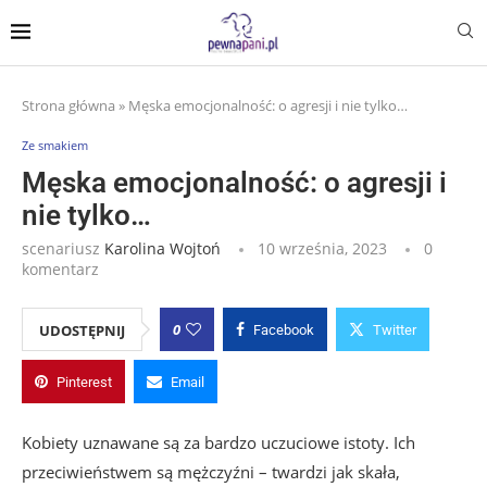
Strona główna
»
Męska emocjonalność: o agresji i nie tylko…
Ze smakiem
Męska emocjonalność: o agresji i
nie tylko…
scenariusz
Karolina Wojtoń
10 września, 2023
0
komentarz
0
UDOSTĘPNIJ
Facebook
Twitter
Pinterest
Email
Kobiety uznawane są za bardzo uczuciowe istoty. Ich
przeciwieństwem są mężczyźni – twardzi jak skała,