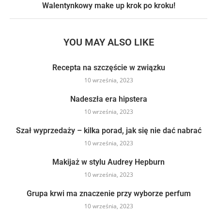
Walentynkowy make up krok po kroku!
YOU MAY ALSO LIKE
Recepta na szczęście w związku
10 września, 2023
Nadeszła era hipstera
10 września, 2023
Szał wyprzedaży – kilka porad, jak się nie dać nabrać
10 września, 2023
Makijaż w stylu Audrey Hepburn
10 września, 2023
Grupa krwi ma znaczenie przy wyborze perfum
10 września, 2023