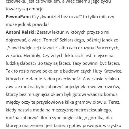
człowieka. Jest człowiekiem, a więc całemu jego życiu
towarzyszą emocje.
PewnaPani:
Czy „twardziel bez uczuć” to tylko mit, czy
może jednak prawda?
Antoni Relski:
Zestaw lektur, w których przyszło mi
dojrzewać, a więc „Tomek” Szklarskiego, później Janek ze
,,Stawki większej niż życie” albo cała drużyna Pancernych,
w końcu Heminły. Czy w tych lekturach jest miejsce na
ludzką słabość? Bo tacy są faceci. Tacy powinni być faceci.
Tak to rosło nowe pokolenie budowniczych Huty Katowice,
których nie złamie żadna przeciwność. A w czasie relaksu
zawsze można było zobaczyć pojedynek rewolwerowców,
którzy bez mrugnięcia okiem byli gotowi wsadzić komuś
między oczy te przysłowiowe kilka gramów ołowiu. Teraz,
kiedy nastała moda na mężczyznę metroseksualnego,
można zobaczyć film o synu angielskiego górnika, dla
którego marzeniem jest taniec i gotów poświęcić wszystko