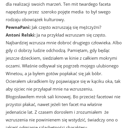
dla realizacji swoich marzeń. Ten mit twardego faceta
napędzany przez szeroko pojęte media to był swego
rodzaju obowiązek kulturowy.
PewnaPani:
Jak często wzruszają się mężczyźni?
Antoni Relski:
Ja na przykład wzruszam się często.
Najbardziej wzrusza mnie dobroć drugiego człowieka. Albo
gdy ci dobrzy ludzie odchodzą. Pamiętam, gdy będąc
jeszcze dzieckiem, siedziałem w kinie z całkiem mokrymi
oczami. Właśnie odbywał się pogrzeb mojego ulubionego
Winetou, a ja byłem gotów popłakać się jak bóbr.
Ocierałem ukradkiem łzy pojawiające się w kąciku oka, tak
aby ojciec nie przyłapał mnie na wzruszeniu.
Błogosławiłem mrok sali kinowej. Bo przecież facetowi nie
przystoi płakać, nawet jeżeli ten facet ma właśnie
jedenaście lat. Z czasem dorosłem i zrozumiałem że
wzruszenia nie powinienem się wstydzić, świadczy ono o
jakiejś odmianie szlachetności charakteru.