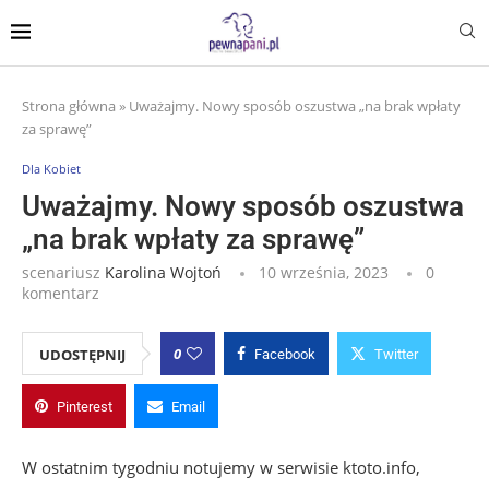
Strona główna
»
Uważajmy. Nowy sposób oszustwa „na brak wpłaty
za sprawę”
Dla Kobiet
Uważajmy. Nowy sposób oszustwa
„na brak wpłaty za sprawę”
scenariusz
Karolina Wojtoń
10 września, 2023
0
komentarz
0
UDOSTĘPNIJ
Facebook
Twitter
Pinterest
Email
W ostatnim tygodniu notujemy w serwisie ktoto.info,