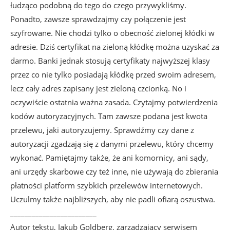
łudząco podobną do tego do czego przywykliśmy.
Ponadto, zawsze sprawdzajmy czy połączenie jest
szyfrowane. Nie chodzi tylko o obecność zielonej kłódki w
adresie. Dziś certyfikat na zieloną kłódkę można uzyskać za
darmo. Banki jednak stosują certyfikaty najwyższej klasy
przez co nie tylko posiadają kłódkę przed swoim adresem,
lecz cały adres zapisany jest zieloną czcionką. No i
oczywiście ostatnia ważna zasada. Czytajmy potwierdzenia
kodów autoryzacyjnych. Tam zawsze podana jest kwota
przelewu, jaki autoryzujemy. Sprawdźmy czy dane z
autoryzacji zgadzają się z danymi przelewu, który chcemy
wykonać. Pamiętajmy także, że ani komornicy, ani sądy,
ani urzędy skarbowe czy też inne, nie używają do zbierania
płatności platform szybkich przelewów internetowych.
Uczulmy także najbliższych, aby nie padli ofiarą oszustwa.
________________________
Autor tekstu, Jakub Goldberg, zarządzający serwisem