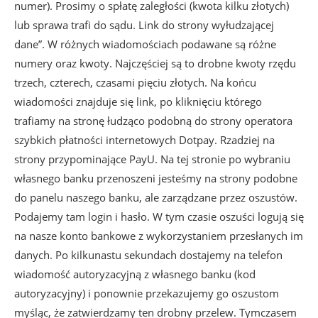
numer). Prosimy o spłatę zaległości (kwota kilku złotych)
lub sprawa trafi do sądu. Link do strony wyłudzającej
dane”. W różnych wiadomościach podawane są różne
numery oraz kwoty. Najczęściej są to drobne kwoty rzędu
trzech, czterech, czasami pięciu złotych. Na końcu
wiadomości znajduje się link, po kliknięciu którego
trafiamy na stronę łudząco podobną do strony operatora
szybkich płatności internetowych Dotpay. Rzadziej na
strony przypominające PayU. Na tej stronie po wybraniu
własnego banku przenoszeni jesteśmy na strony podobne
do panelu naszego banku, ale zarządzane przez oszustów.
Podajemy tam login i hasło. W tym czasie oszuści logują się
na nasze konto bankowe z wykorzystaniem przesłanych im
danych. Po kilkunastu sekundach dostajemy na telefon
wiadomość autoryzacyjną z własnego banku (kod
autoryzacyjny) i ponownie przekazujemy go oszustom
myśląc, że zatwierdzamy ten drobny przelew. Tymczasem